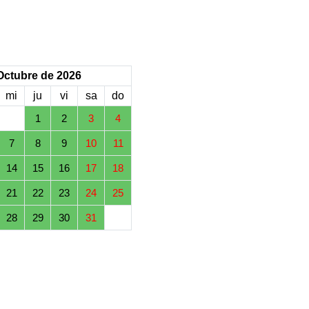
Octubre de 2026
mi
ju
vi
sa
do
1
2
3
4
7
8
9
10
11
14
15
16
17
18
21
22
23
24
25
28
29
30
31