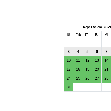
Agosto de 202
lu
ma
mi
ju
vi
3
4
5
6
7
10
11
12
13
14
17
18
19
20
21
24
25
26
27
28
31