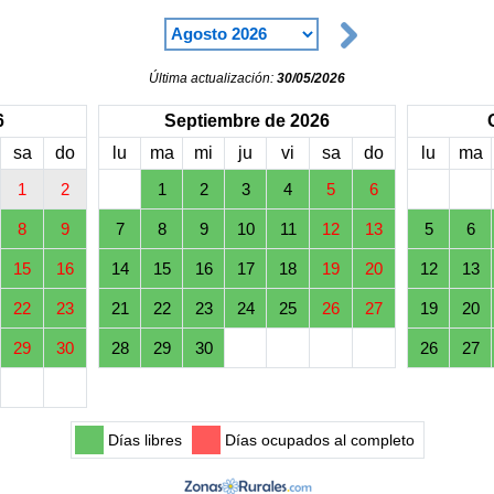
Última actualización:
30/05/2026
6
Septiembre de 2026
sa
do
lu
ma
mi
ju
vi
sa
do
lu
ma
1
2
1
2
3
4
5
6
8
9
7
8
9
10
11
12
13
5
6
15
16
14
15
16
17
18
19
20
12
13
22
23
21
22
23
24
25
26
27
19
20
29
30
28
29
30
26
27
Días libres
Días ocupados al completo