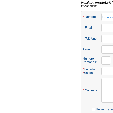
propietari
Hola! soy
tu consulta:
*
Nombre:
*
Email:
*
Teléfono:
Asunto:
Número
Personas:
*
Entrada
*
Salida:
*
Consulta:
He leído y a