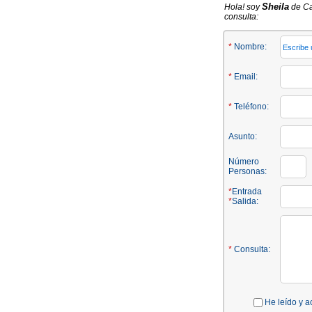
Sheila
Hola! soy
de Ca
consulta:
*
Nombre:
*
Email:
*
Teléfono:
Asunto:
Número
Personas:
*
Entrada
*
Salida:
*
Consulta:
He leído y a