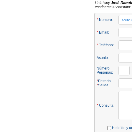
José Ramó
Hola! soy
escríbeme tu consulta:
*
Nombre:
*
Email:
*
Teléfono:
Asunto:
Número
Personas:
*
Entrada
*
Salida:
*
Consulta:
He leído y a