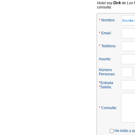
Dirk
Hola! soy
de Los P
consulta:
*
Nombre:
*
Email:
*
Teléfono:
Asunto:
Número
Personas:
*
Entrada
*
Salida:
*
Consulta:
He leído y a