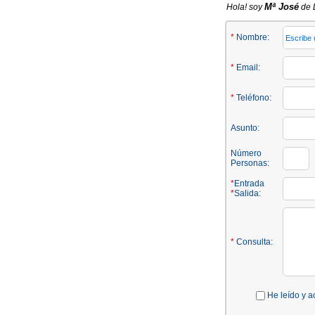
Mª José
Hola! soy
de L
*
Nombre:
*
Email:
*
Teléfono:
Asunto:
Número
Personas:
*
Entrada
*
Salida:
*
Consulta:
He leído y a