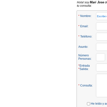
Mari Jose
Hola! soy
de
tu consulta:
*
Nombre:
*
Email:
*
Teléfono:
Asunto:
Número
Personas:
*
Entrada
*
Salida:
*
Consulta:
He leído y a