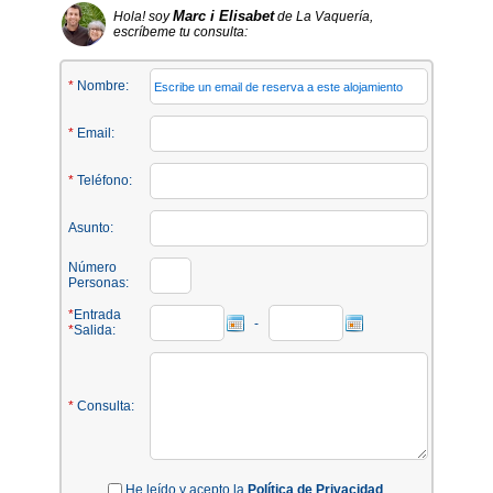
Marc i Elisabet
Hola! soy
de La Vaquería,
escríbeme tu consulta:
*
Nombre:
*
Email:
*
Teléfono:
Asunto:
Número
Personas:
*
Entrada
-
*
Salida:
*
Consulta:
He leído y acepto la
Política de Privacidad