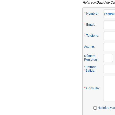
David
Hola! soy
de Cal
*
Nombre:
*
Email:
*
Teléfono:
Asunto:
Número
Personas:
*
Entrada
*
Salida:
*
Consulta:
He leído y a