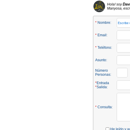
Dav
Hola! soy
Manyosa, escr
*
Nombre:
*
Email:
*
Teléfono:
Asunto:
Número
Personas:
*
Entrada
*
Salida:
*
Consulta:
He leído y a