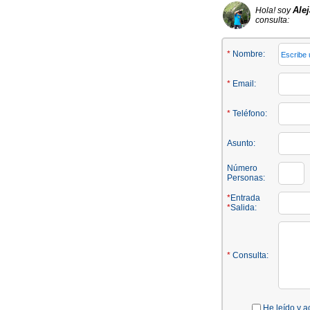
Ale
Hola! soy
consulta:
*
Nombre:
*
Email:
*
Teléfono:
Asunto:
Número
Personas:
*
Entrada
*
Salida:
*
Consulta:
He leído y a