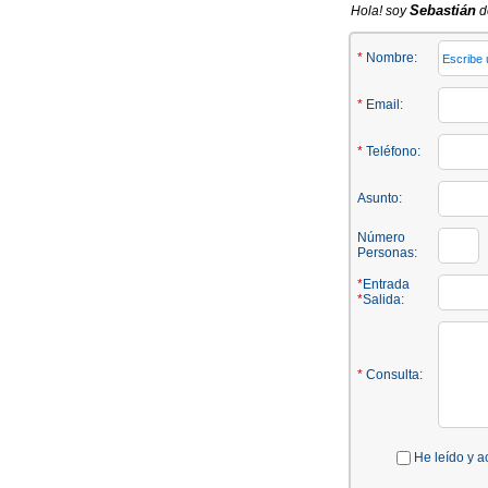
Sebastián
Hola! soy
de
*
Nombre:
*
Email:
*
Teléfono:
Asunto:
Número
Personas:
*
Entrada
*
Salida:
*
Consulta:
He leído y a