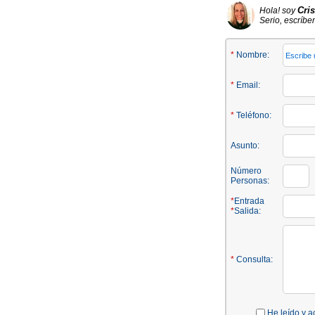
Cris
Hola! soy
Serio, escríbe
*
Nombre:
*
Email:
*
Teléfono:
Asunto:
Número
Personas:
*
Entrada
*
Salida:
*
Consulta:
He leído y a