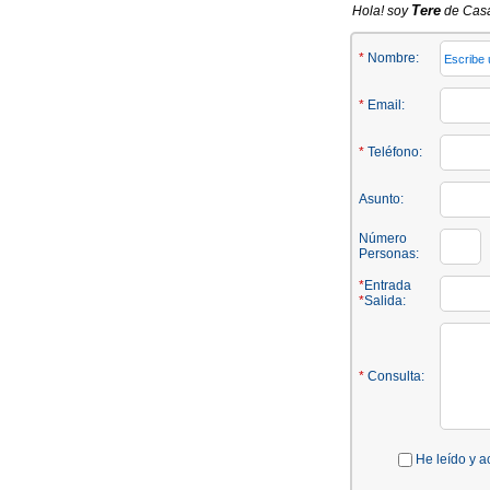
Tere
Hola! soy
de Casa 
*
Nombre:
*
Email:
*
Teléfono:
Asunto:
Número
Personas:
*
Entrada
*
Salida:
*
Consulta:
He leído y a