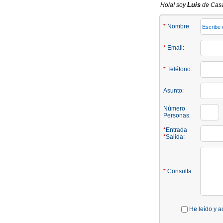
Luis
Hola! soy
de Casa 
*
Nombre:
*
Email:
*
Teléfono:
Asunto:
Número
Personas:
*
Entrada
*
Salida:
*
Consulta:
He leído y a