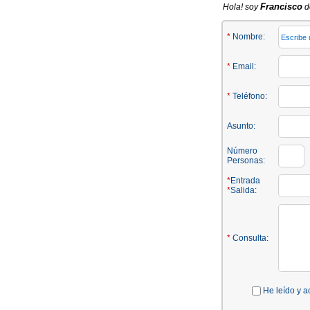
Francisco
Hola! soy
de
*
Nombre:
*
Email:
*
Teléfono:
Asunto:
Número
Personas:
*
Entrada
*
Salida:
*
Consulta:
He leído y a