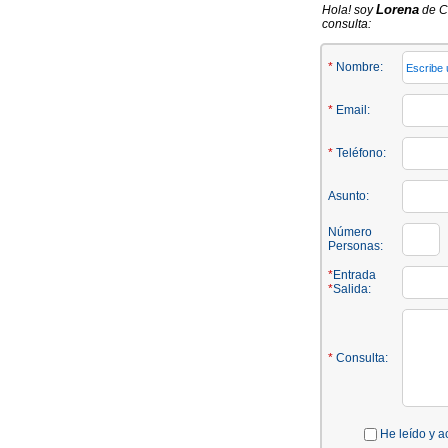
Lorena
Hola! soy
de Ca
consulta:
*
Nombre:
*
Email:
*
Teléfono:
Asunto:
Número
Personas:
*
Entrada
*
Salida:
*
Consulta:
He leído y a