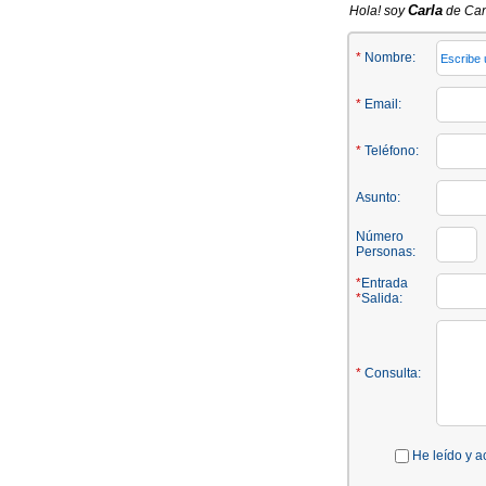
Carla
Hola! soy
de Can 
*
Nombre:
*
Email:
*
Teléfono:
Asunto:
Número
Personas:
*
Entrada
*
Salida:
*
Consulta:
He leído y a