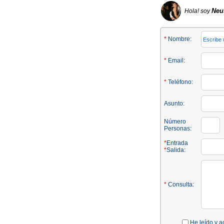
Neu
Hola! soy
*
Nombre:
*
Email:
*
Teléfono:
Asunto:
Número
Personas:
*
Entrada
*
Salida:
*
Consulta:
He leído y a