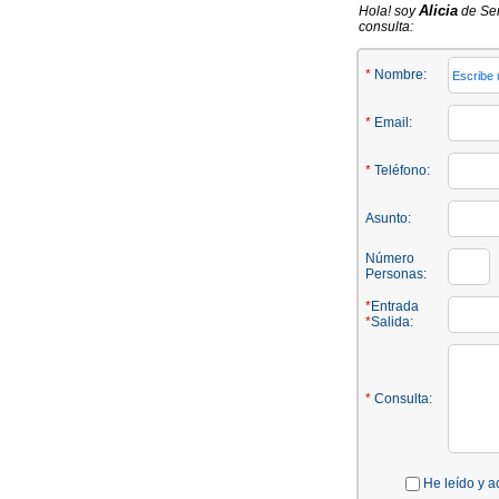
Alicia
Hola! soy
de Señ
consulta:
*
Nombre:
*
Email:
*
Teléfono:
Asunto:
Número
Personas:
*
Entrada
*
Salida:
*
Consulta:
He leído y a