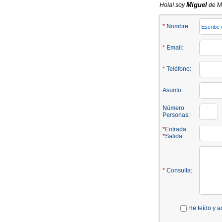
Miguel
Hola! soy
de Ma
*
Nombre:
*
Email:
*
Teléfono:
Asunto:
Número
Personas:
*
Entrada
*
Salida:
*
Consulta:
He leído y a