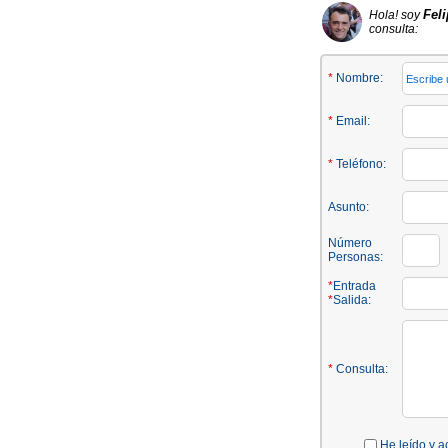
Fel
Hola! soy
consulta:
*
Nombre:
*
Email:
*
Teléfono:
Asunto:
Número
Personas:
*
Entrada
*
Salida:
*
Consulta:
He leído y a