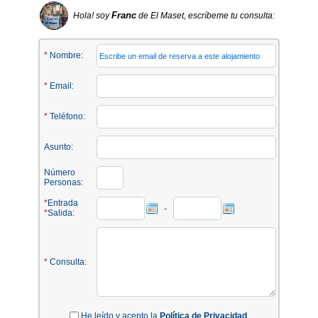
Franc
Hola! soy
de El Maset, escríbeme tu consulta:
*
Nombre:
*
Email:
*
Teléfono:
Asunto:
Número
Personas:
*
Entrada
-
*
Salida:
*
Consulta:
He leído y acepto la
Política de Privacidad