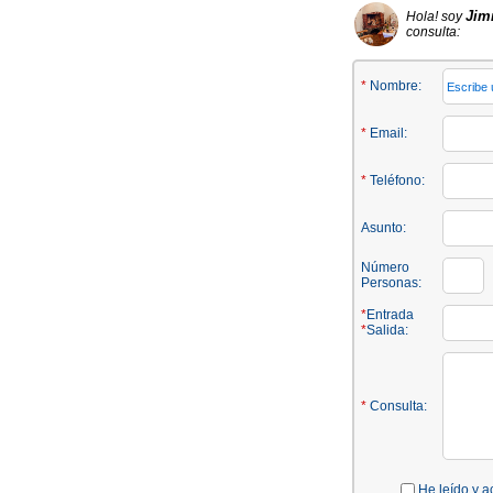
Ji
Hola! soy
consulta:
*
Nombre:
*
Email:
*
Teléfono:
Asunto:
Número
Personas:
*
Entrada
*
Salida:
*
Consulta:
He leído y a