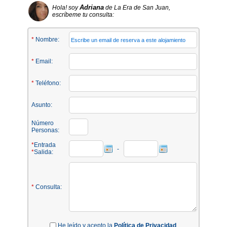
Adriana
Hola! soy
de La Era de San Juan,
escríbeme tu consulta:
*
Nombre:
*
Email:
*
Teléfono:
Asunto:
Número
Personas:
*
Entrada
-
*
Salida:
*
Consulta:
He leído y acepto la
Política de Privacidad