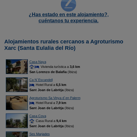
¿Has estado en este alojamiento?,
cuéntanos tu experiencia.
Alojamientos rurales cercanos a Agroturismo
Xarc (Santa Eulalia del Río)
Casa Naya
Vivienda turística a
3,6 km
San Lorenzo de Balafia
(Ibiza)
Ca N´Escandell
Hotel Rural a
6,5 km
Sant Joan de Labritja
(Ibiza)
Agroturismo Sa Vinya d´en Palerm
Hotel Rural a
7,9 km
Sant Joan de Labritja
(Ibiza)
Casa Cova
Casa Rural a
9,4 km
Sant Joan de Labritja
(Ibiza)
Ses Marjades