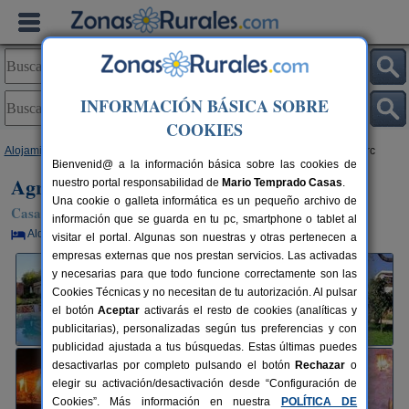
INFORMACIÓN BÁSICA SOBRE
COOKIES
Alojamientos
>
Baleares
>
Ibiza
>
Santa Eulalia del Río
> Agroturismo Xarc
Bienvenid@ a la información básica sobre las cookies de
Agroturismo Xarc
nuestro portal responsabilidad de
Mario Temprado Casas
.
Una cookie o galleta informática es un pequeño archivo de
Casa Rural en Santa Eulalia del Río (Ibiza)
información que se guarda en tu pc, smartphone o tablet al
Alquiler por habitaciones
2-20 plazas
17 km de Ibiza
visitar el portal. Algunas son nuestras y otras pertenecen a
empresas externas que nos prestan servicios. Las activadas
y necesarias para que todo funcione correctamente son las
Cookies Técnicas y no necesitan de tu autorización. Al pulsar
el botón
Aceptar
activarás el resto de cookies (analíticas y
publicitarias), personalizadas según tus preferencias y con
publicidad ajustada a tus búsquedas. Estas últimas puedes
desactivarlas por completo pulsando el botón
Rechazar
o
elegir su activación/desactivación desde “Configuración de
Cookies”. Más información en nuestra
POLÍTICA DE