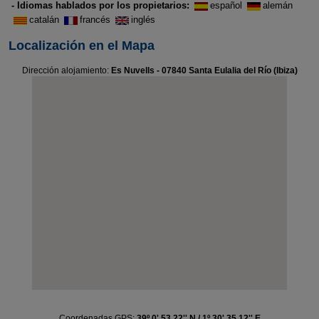
- Idiomas hablados por los propietarios:
español
alemán
catalán
francés
inglés
Localización en el Mapa
Dirección alojamiento:
Es Nuvells - 07840 Santa Eulalia del Río (Ibiza)
Coordenadas GPS:
39º 0' 53.22'' N / 1º 30' 35.12'' E