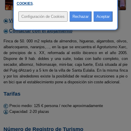
COOKIES
.
Video
Contactar con el alojamiento
Finca de 50. 000 m2 repleta de almendros, higueras, algarrobos, olivos,
albaricoqueros, naranjos,..., en la que se encuentra el Agroturismo Xarc,
de principios de s. XX, reformada al estilo ibicenco en el año 2005.
Dispone de 9 hab. dobles y una suite, todas con baño completo, con
secador, albornoz, hidromasaje, mini-bar, caja fuerte, Está situada al pie
del Puig dAtzaró y a 5 km de la villa de Santa Eulalia. En la misma finca
y por los alrededores existe la posibilidad de realizar excursiones a pie o
en bici que el establecimiento pone a disposición sin coste adicional.
Tarifas
Precio medio: 125 € persona / noche aproximadamente
Capacidad: 2-20 plazas
Número de Registro de Turismo