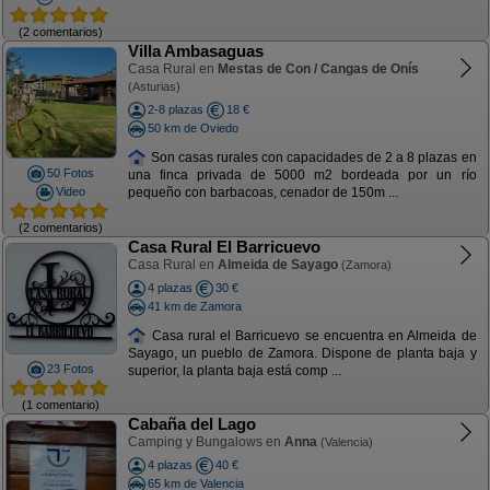
(2 comentarios)
Villa Ambasaguas
Casa Rural en
Mestas de Con / Cangas de Onís
(Asturias)
2-8 plazas
18 €
50 km de Oviedo
Son casas rurales con capacidades de 2 a 8 plazas en
50 Fotos
una finca privada de 5000 m2 bordeada por un río
Video
pequeño con barbacoas, cenador de 150m ...
(2 comentarios)
Casa Rural El Barricuevo
Casa Rural en
Almeida de Sayago
(Zamora)
4 plazas
30 €
41 km de Zamora
Casa rural el Barricuevo se encuentra en Almeida de
Sayago, un pueblo de Zamora. Dispone de planta baja y
23 Fotos
superior, la planta baja está comp ...
(1 comentario)
Cabaña del Lago
Camping y Bungalows en
Anna
(Valencia)
4 plazas
40 €
65 km de Valencia