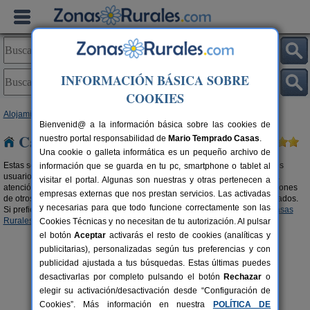
INFORMACIÓN BÁSICA SOBRE
COOKIES
Alojamientos
> Casas recomendadas por viajeros
Bienvenid@ a la información básica sobre las cookies de
Casas recomendadas por viajeros
nuestro portal responsabilidad de
Mario Temprado Casas
.
Una cookie o galleta informática es un pequeño archivo de
Estas son las casa recomendadas en turismo rural mejor valoradas por los
información que se guarda en tu pc, smartphone o tablet al
usuarios. Por su ubicación, por sus servicios, por sus instalaciones, por la
visitar el portal. Algunas son nuestras y otras pertenecen a
atención del propietario,... Si eres de los que eligen escuchando las opiniones
empresas externas que nos prestan servicios. Las activadas
de otros viajeros, estos son los
alojamientos recomendados
mejor valorados.
y necesarias para que todo funcione correctamente son las
Si prefieres aprovechar grandes descuentos, visita nuestra sección de
Casas
Rurales con ofertas
.
Cookies Técnicas y no necesitan de tu autorización. Al pulsar
el botón
Aceptar
activarás el resto de cookies (analíticas y
publicitarias), personalizadas según tus preferencias y con
publicidad ajustada a tus búsquedas. Estas últimas puedes
desactivarlas por completo pulsando el botón
Rechazar
o
elegir su activación/desactivación desde “Configuración de
Cookies”. Más información en nuestra
POLÍTICA DE