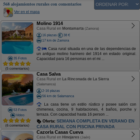
568 alojamientos rurales con comentarios
Ver en el mapa
Molino 1914
Casa Rural en
Montamarta
(Zamora)
16 plazas
38 €
17 km de Zamora
Casa rural situada en una de las dependencias de
un antiguo molino harinero del 1914 en estado original.
35 Fotos
Capacidad para 16 personas en el mi ...
(5 comentarios)
Casa Salva
Casa Rural en
La Rinconada de La Sierra
(Salamanca)
2-16 plazas
56 km de Salamanca
La casa tiene un estilo rústico y posee salón con
chimenea, cocina, 9 habitaciones, 4 baños, porche y
53 Fotos
terraza. Con capacidad hasta 16 person ...
Video
SEMANA COMPLETA EN VERANO EN
Oferta:
(6 comentarios)
CASA RURAL CON PISCINA PRIVADA
Cazorla Casas Cueva
Casa Rural en
Hinojares
(Jaén)