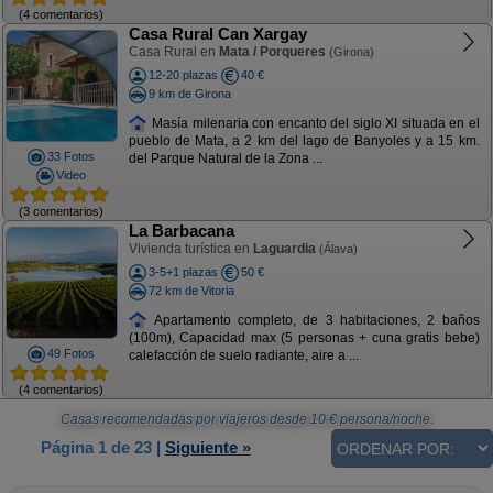
(4 comentarios)
Casa Rural Can Xargay
Casa Rural en
Mata / Porqueres
(Girona)
12-20 plazas
40 €
9 km de Girona
Masía milenaria con encanto del siglo XI situada en el
pueblo de Mata, a 2 km del lago de Banyoles y a 15 km.
33 Fotos
del Parque Natural de la Zona ...
Video
(3 comentarios)
La Barbacana
Vivienda turística en
Laguardia
(Álava)
3-5+1 plazas
50 €
72 km de Vitoria
Apartamento completo, de 3 habitaciones, 2 baños
(100m), Capacidad max (5 personas + cuna gratis bebe)
49 Fotos
calefacción de suelo radiante, aire a ...
(4 comentarios)
Casas recomendadas por viajeros
desde
10
€ persona/noche.
Página 1 de 23
|
Siguiente »