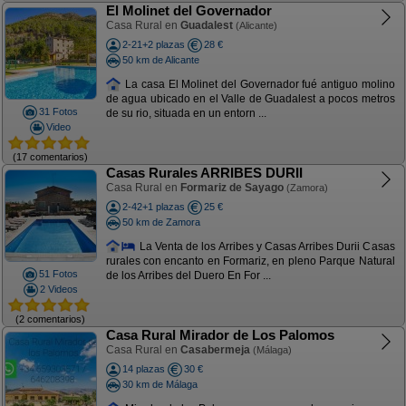
El Molinet del Governador
Casa Rural en
Guadalest
(Alicante)
2-21+2 plazas
28 €
50 km de Alicante
La casa El Molinet del Governador fué antiguo molino
de agua ubicado en el Valle de Guadalest a pocos metros
31 Fotos
de su rio, situada en un entorn ...
Video
(17 comentarios)
Casas Rurales ARRIBES DURII
Casa Rural en
Formariz de Sayago
(Zamora)
2-42+1 plazas
25 €
50 km de Zamora
La Venta de los Arribes y Casas Arribes Durii Casas
rurales con encanto en Formariz, en pleno Parque Natural
51 Fotos
de los Arribes del Duero En For ...
2 Videos
(2 comentarios)
Casa Rural Mirador de Los Palomos
Casa Rural en
Casabermeja
(Málaga)
14 plazas
30 €
30 km de Málaga