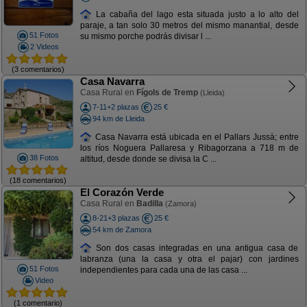
La cabaña del lago esta situada justo a lo alto del
paraje, a tan solo 30 metros del mismo manantial, desde
51 Fotos
su mismo porche podrás divisar l ...
2 Videos
(3 comentarios)
Casa Navarra
Casa Rural en
Fígols de Tremp
(Lleida)
7-11+2 plazas
25 €
94 km de Lleida
Casa Navarra está ubicada en el Pallars Jussà; entre
los ríos Noguera Pallaresa y Ribagorzana a 718 m de
38 Fotos
altitud, desde donde se divisa la C ...
(18 comentarios)
El Corazón Verde
Casa Rural en
Badilla
(Zamora)
8-21+3 plazas
25 €
54 km de Zamora
Son dos casas integradas en una antigua casa de
labranza (una la casa y otra el pajar) con jardines
51 Fotos
independientes para cada una de las casa ...
Video
(1 comentario)