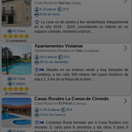
Casa Rural en
Garray
(Soria)
8-16 plazas
25 €
8 km de Soria
La casa es de piedra y fue rehabilitada íntegralmente
en el año 2019 - 2020, convirtiendo su interior en un
41 Fotos
espacio cómodo, moderno y funcio ...
(1 comentario)
Apartamentos Vistamar
Apartamentos Rurales en
Isla
(Cantabria)
18+2 plazas
25 €
35 km de Santander
Situada en un entorno verde y muy tranquilo de
Cantabria, a tan sólo 300 metros del casco histórico de
50 Fotos
isla y 1, 5 km de la Playa de la Aren ...
5 Videos
(5 comentarios)
Casas Rurales La Cueva de Cirondo
Casa Rural en
El Peral
(Cuenca)
4-26+8 plazas
30 €
74 km de Cuenca
Complejo Rural formado por 4 Casa Rurales con
encanto (1 casa para 8 personas y las otras 3 para 6
50 Fotos