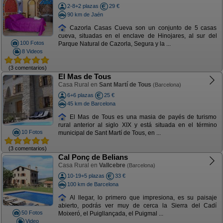
2-8+2 plazas
29 €
90 km de Jaén
Cazorla Casas Cueva son un conjunto de 5 casas
cueva, situadas en el enclave de Hinojares, al sur del
100 Fotos
Parque Natural de Cazorla, Segura y la ...
8 Videos
(3 comentarios)
El Mas de Tous
Casa Rural en
Sant Martí de Tous
(Barcelona)
6+6 plazas
25 €
45 km de Barcelona
El Mas de Tous es una masia de payés de turismo
rural anterior al siglo XIX y está situada en el término
10 Fotos
municipal de Sant Martí de Tous, en ...
(3 comentarios)
Cal Ponç de Belians
Casa Rural en
Vallcebre
(Barcelona)
10-19+5 plazas
33 €
100 km de Barcelona
Al llegar, lo primero que impresiona, es su paisaje
abierto, podrás ver muy de cerca la Sierra del Cadí
50 Fotos
Moixeró, el Puigllançada, el Puigmal ...
Video