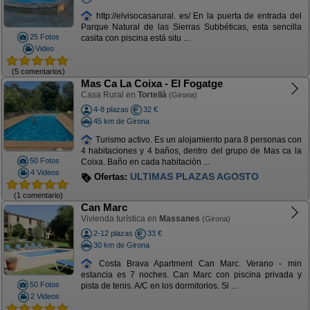
http://elvisocasarural. es/ En la puerta de entrada del
Parque Natural de las Sierras Subbéticas, esta sencilla
25 Fotos
casita con piscina está situ ...
Video
(5 comentarios)
Mas Ca La Coixa - El Fogatge
Casa Rural en
Tortellà
(Girona)
4-8 plazas
32 €
45 km de Girona
Turismo activo. Es un alojamiento para 8 personas con
4 habitaciones y 4 baños, dentro del grupo de Mas ca la
50 Fotos
Coixa. Baño en cada habitación ...
4 Videos
OCTUBRE.
Ofertas:
(1 comentario)
Can Marc
Vivienda turística en
Massanes
(Girona)
2-12 plazas
33 €
30 km de Girona
Costa Brava Apartment Can Marc. Verano - min
estancia es 7 noches. Can Marc con piscina privada y
50 Fotos
pista de tenis. A/C en los dormitorios. Si ...
2 Videos