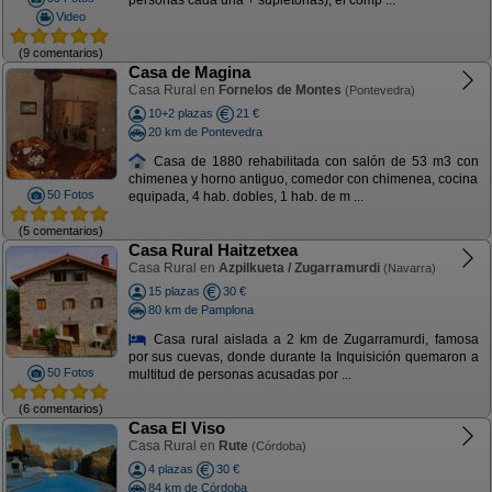
personas cada una + supletorias), el comp ...
Video
(9 comentarios)
Casa de Magina
Casa Rural en
Fornelos de Montes
(Pontevedra)
10+2 plazas
21 €
20 km de Pontevedra
Casa de 1880 rehabilitada con salón de 53 m3 con
chimenea y horno antiguo, comedor con chimenea, cocina
50 Fotos
equipada, 4 hab. dobles, 1 hab. de m ...
(5 comentarios)
Casa Rural Haitzetxea
Casa Rural en
Azpilkueta / Zugarramurdi
(Navarra)
15 plazas
30 €
80 km de Pamplona
Casa rural aislada a 2 km de Zugarramurdi, famosa
por sus cuevas, donde durante la Inquisición quemaron a
50 Fotos
multitud de personas acusadas por ...
(6 comentarios)
Casa El Viso
Casa Rural en
Rute
(Córdoba)
4 plazas
30 €
84 km de Córdoba