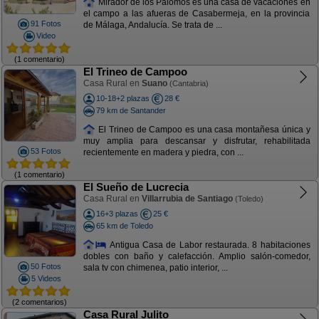
Mirador de los Palomos es una casa de vacaciones en
el campo a las afueras de Casabermeja, en la provincia
91 Fotos
de Málaga, Andalucía. Se trata de ...
Video
(1 comentario)
El Trineo de Campoo
Casa Rural en
Suano
(Cantabria)
10-18+2 plazas
28 €
79 km de Santander
El Trineo de Campoo es una casa montañesa única y
muy amplia para descansar y disfrutar, rehabilitada
53 Fotos
recientemente en madera y piedra, con ...
(1 comentario)
El Sueño de Lucrecia
Casa Rural en
Villarrubia de Santiago
(Toledo)
16+3 plazas
25 €
65 km de Toledo
Antigua Casa de Labor restaurada. 8 habitaciones
dobles con baño y calefacción. Amplio salón-comedor,
50 Fotos
sala tv con chimenea, patio interior, ...
5 Videos
(2 comentarios)
Casa Rural Julito