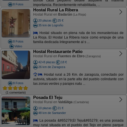
donde cada pequeño detalle adquiere la máxima
8 Fotos
importancia. Recientemente rehabilitada, ...
Hostal Rural La Ribera
Hostal Rural en
Badarán
(La Rioja)
20 plazas
25 €
35 km de Logroño
Hostal situado en plena ruta de los monasterioas de
La Rioja. El Hostal La Ribera nace como empuje de una
8 Fotos
familia dedicada íntegramente al s ...
Video
Hostal Restaurante Patio
Hostal Rural en
Fuentes de Ebro
(Zaragoza)
42+8 plazas
18 €
26 km de Zaragoza
Hostal rural a 26 Km. de zaragoza, conectado por
autovia, situado en la parte alta del pueblo colindante con
8 Fotos
las zonas verdes y parajes natu ...
(1 comentario)
Posada El Teju
Hostal Rural en
Valdáliga
(Cantabria)
10 plazas
21 €
48 km de Santander
La posada &#65279;El Teju&#65279; es una posada
muy rural situada en el pueblo del Tejo en pleno parque