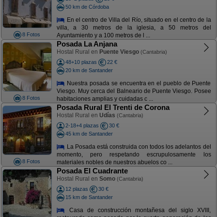
50 km de Córdoba
En el centro de Villa del Río, situado en el centro de la
villa, a 30 metros de la iglesia, a 50 metros del
8 Fotos
Ayuntamiento y a 100 metros de l ...
Posada La Anjana
Hostal Rural en
Puente Viesgo
(Cantabria)
48+10 plazas
22 €
20 km de Santander
Nuestra posada se encuentra en el pueblo de Puente
Viesgo. Muy cerca del Balneario de Puente Viesgo. Posee
8 Fotos
habitaciones amplias y cuidadas c ...
Posada Rural El Trenti de Corona
Hostal Rural en
Udías
(Cantabria)
2-18+4 plazas
30 €
45 km de Santander
La Posada está construida con todos los adelantos del
momento, pero respetando escrupulosamente los
8 Fotos
materiales nobles de nuestros abuelos co ...
Posada El Cuadrante
Hostal Rural en
Somo
(Cantabria)
12 plazas
30 €
15 km de Santander
Casa de construcción montañesa del siglo XVIII,