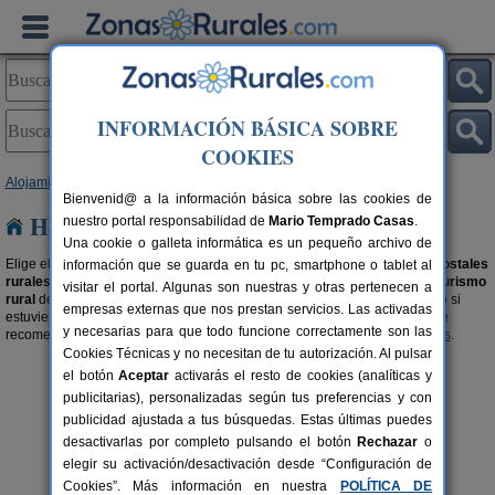
INFORMACIÓN BÁSICA SOBRE
COOKIES
Alojamientos
> Hostales Rurales
Bienvenid@ a la información básica sobre las cookies de
Hostales Rurales
nuestro portal responsabilidad de
Mario Temprado Casas
.
Una cookie o galleta informática es un pequeño archivo de
Elige el destino que quieres y
reserva una habitación
en uno de estos
hostales
información que se guarda en tu pc, smartphone o tablet al
rurales
disponibles. Lugares acogedores y con encanto para
practicar turismo
visitar el portal. Algunas son nuestras y otras pertenecen a
rural
de una forma cómoda y tranquila. Con todas las comodidades como si
empresas externas que nos prestan servicios. Las activadas
estuvieras en tu casa y con el encanto rural que tanto te gusta. También te
y necesarias para que todo funcione correctamente son las
recomendamos buscar en nuestra selección de
Hoteles
y
Hoteles Rurales
.
Cookies Técnicas y no necesitan de tu autorización. Al pulsar
el botón
Aceptar
activarás el resto de cookies (analíticas y
publicitarias), personalizadas según tus preferencias y con
publicidad ajustada a tus búsquedas. Estas últimas puedes
desactivarlas por completo pulsando el botón
Rechazar
o
elegir su activación/desactivación desde “Configuración de
Posada Doña Urraca
rs.
2-42 pers.
Cookies”. Más información en nuestra
POLÍTICA DE