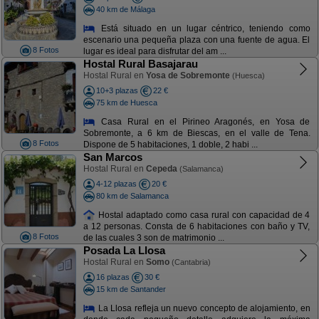
40 km de Málaga
Está situado en un lugar céntrico, teniendo como
escenario una pequeña plaza con una fuente de agua. El
8 Fotos
lugar es ideal para disfrutar del am ...
Hostal Rural Basajarau
Hostal Rural en
Yosa de Sobremonte
(Huesca)
10+3 plazas
22 €
75 km de Huesca
Casa Rural en el Pirineo Aragonés, en Yosa de
Sobremonte, a 6 km de Biescas, en el valle de Tena.
8 Fotos
Dispone de 5 habitaciones, 1 doble, 2 habi ...
San Marcos
Hostal Rural en
Cepeda
(Salamanca)
4-12 plazas
20 €
80 km de Salamanca
Hostal adaptado como casa rural con capacidad de 4
a 12 personas. Consta de 6 habitaciones con baño y TV,
8 Fotos
de las cuales 3 son de matrimonio ...
Posada La Llosa
Hostal Rural en
Somo
(Cantabria)
16 plazas
30 €
15 km de Santander
La Llosa refleja un nuevo concepto de alojamiento, en