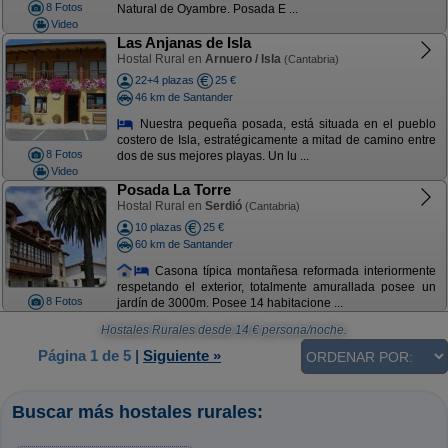
8 Fotos
Natural de Oyambre. Posada E ...
Video
Las Anjanas de Isla
Hostal Rural en
Arnuero / Isla
(Cantabria)
22+4 plazas
25 €
46 km de Santander
Nuestra pequeña posada, está situada en el pueblo
costero de Isla, estratégicamente a mitad de camino entre
8 Fotos
dos de sus mejores playas. Un lu ...
Video
Posada La Torre
Hostal Rural en
Serdió
(Cantabria)
10 plazas
25 €
60 km de Santander
Casona típica montañesa reformada interiormente
respetando el exterior, totalmente amurallada posee un
8 Fotos
jardín de 3000m. Posee 14 habitacione ...
Hostales Rurales
desde
14
€ persona/noche.
Página 1 de 5
|
Siguiente »
Buscar más hostales rurales: