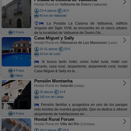
Hostal Rural en
Valbuena de Duero
(Valladolid)
23+4 plazas
30 €
45 km de Valladolid
La Posada La Casona de Valbuena, edificio
singular del Siglo XVIII, se encuentra en el casco urbano
8 Fotos
de la localidad de Valbuena de Duero (Va ...
Casa Miguel y Sally
Hostal Rural en
Villanueva de Las Manzanas
(León)
10-31 plazas
20 €
16 km de León
Si busca tanto hotel, como hotel rural, hotel con
encanto, casa rural, alojamiento, alojamiento rural, hostal
8 Fotos
Casa Miguel & Sally es la ...
Video
Pensión Montanha
Hostal Rural en
Salardú
(Lleida)
26 plazas
14 €
165 km de Lleida
Pensión familiar y acogedora en uno de los parajes
más bonitos de nuestra geografía. Que se dedica a ofrecer
8 Fotos
alojamiento de habitaciones en ...
Hostal Rural Forum
Hostal Rural en
Villa del Río
(Córdoba)
18+2 plazas
25 €