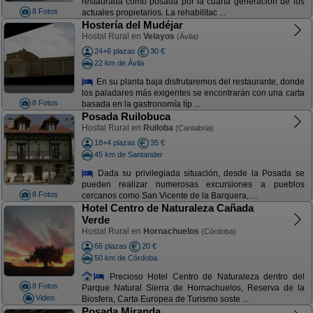
restaurada como posada por la cuarta generación de los
8 Fotos
actuales propietarios. La rehabilitac ...
Hostería del Mudéjar
Hostal Rural en
Velayos
(Ávila)
24+6 plazas
30 €
22 km de Ávila
En su planta baja disfrutaremos del restaurante, donde
los paladares más exigentes se encontrarán con una carta
8 Fotos
basada en la gastronomía típ ...
Posada Ruilobuca
Hostal Rural en
Ruiloba
(Cantabria)
18+4 plazas
35 €
45 km de Santander
Dada su privilegiada situación, desde la Posada se
pueden realizar numerosas excursiones a pueblos
8 Fotos
cercanos como San Vicente de la Barquera, ...
Hotel Centro de Naturaleza Cañada
Verde
Hostal Rural en
Hornachuelos
(Córdoba)
66 plazas
20 €
50 km de Córdoba
Precioso Hotel Centro de Naturaleza dentro del
8 Fotos
Parque Natural Sierra de Hornachuelos, Reserva de la
Video
Biosfera, Carta Europea de Turismo soste ...
Posada Miranda