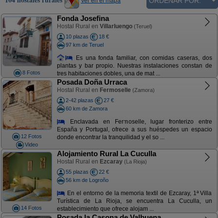
Ver en el mapa
Fonda Josefina
Hostal Rural en
Villarluengo
(Teruel)
10 plazas
18 €
97 km de Teruel
Es una fonda familiar, con comidas caseras, dos
plantas y bar propio. Nuestras instalaciones constan de
8 Fotos
tres habitaciones dobles, una de mat ...
Posada Doña Urraca
Hostal Rural en
Fermoselle
(Zamora)
2-42 plazas
27 €
60 km de Zamora
Enclavada en Fermoselle, lugar fronterizo entre
España y Portugal, ofrece a sus huéspedes un espacio
12 Fotos
donde encontrar la tranquilidad y el so ...
Video
Alojamiento Rural La Cuculla
Hostal Rural en
Ezcaray
(La Rioja)
55 plazas
22 €
56 km de Logroño
En el entorno de la memoria textil de Ezcaray, 1ª Villa
Turística de La Rioja, se encuentra La Cuculla, un
14 Fotos
establecimiento que ofrece alojam ...
Posada la Casona de Valbuena