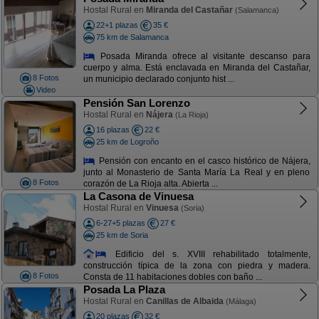
Hostal Rural en
Miranda del Castañar
(Salamanca)
22+1 plazas
35 €
75 km de Salamanca
Posada Miranda ofrece al visitante descanso para
cuerpo y alma. Está enclavada en Miranda del Castañar,
8 Fotos
un municipio declarado conjunto hist ...
Video
Pensión San Lorenzo
Hostal Rural en
Nájera
(La Rioja)
16 plazas
22 €
25 km de Logroño
Pensión con encanto en el casco histórico de Nájera,
junto al Monasterio de Santa María La Real y en pleno
8 Fotos
corazón de La Rioja alta. Abierta ...
La Casona de Vinuesa
Hostal Rural en
Vinuesa
(Soria)
6-27+5 plazas
27 €
25 km de Soria
Edificio del s. XVIII rehabilitado totalmente,
construcción típica de la zona con piedra y madera.
8 Fotos
Consta de 11 habitaciones dobles con baño ...
Posada La Plaza
Hostal Rural en
Canillas de Albaida
(Málaga)
20 plazas
32 €