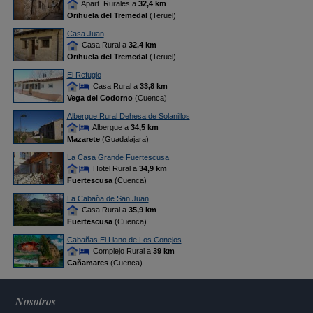
Apart. Rurales a
32,4 km
Orihuela del Tremedal
(Teruel)
Casa Juan
Casa Rural a
32,4 km
Orihuela del Tremedal
(Teruel)
El Refugio
Casa Rural a
33,8 km
Vega del Codorno
(Cuenca)
Albergue Rural Dehesa de Solanillos
Albergue a
34,5 km
Mazarete
(Guadalajara)
La Casa Grande Fuertescusa
Hotel Rural a
34,9 km
Fuertescusa
(Cuenca)
La Cabaña de San Juan
Casa Rural a
35,9 km
Fuertescusa
(Cuenca)
Cabañas El Llano de Los Conejos
Complejo Rural a
39 km
Cañamares
(Cuenca)
Nosotros