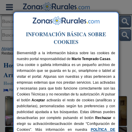
INFORMACIÓN BÁSICA SOBRE
COOKIES
Alojamientos
>
Castilla-La Mancha
>
Guadalajara
>
Tierzo
> Hostal Rural
Bienvenid@ a la información básica sobre las cookies de
Restaurante Salinas de Armalla
nuestro portal responsabilidad de
Mario Temprado Casas
.
Hostal Rural Restaurante Salinas de
Una cookie o galleta informática es un pequeño archivo de
información que se guarda en tu pc, smartphone o tablet al
Armalla
visitar el portal. Algunas son nuestras y otras pertenecen a
Hostal Rural en Tierzo (Guadalajara)
empresas externas que nos prestan servicios. Las activadas
y necesarias para que todo funcione correctamente son las
Alquiler por habitaciones
30+2 plazas
154 km de Guadalajara
Cookies Técnicas y no necesitan de tu autorización. Al pulsar
el botón
Aceptar
activarás el resto de cookies (analíticas y
publicitarias), personalizadas según tus preferencias y con
publicidad ajustada a tus búsquedas. Estas últimas puedes
desactivarlas por completo pulsando el botón
Rechazar
o
elegir su activación/desactivación desde “Configuración de
Cookies”. Más información en nuestra
POLÍTICA DE