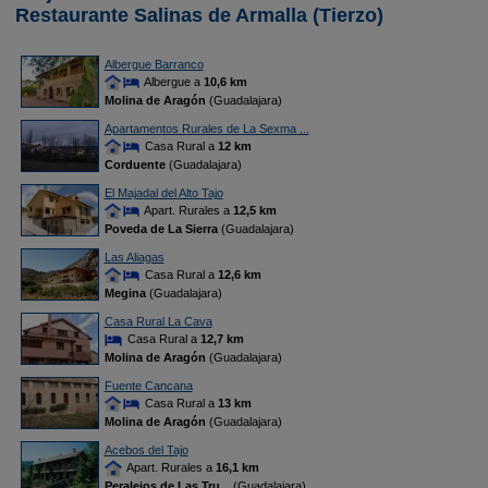
Restaurante Salinas de Armalla (Tierzo)
Albergue Barranco
Albergue a
10,6 km
Molina de Aragón
(Guadalajara)
Apartamentos Rurales de La Sexma ...
Casa Rural a
12 km
Corduente
(Guadalajara)
El Majadal del Alto Tajo
Apart. Rurales a
12,5 km
Poveda de La Sierra
(Guadalajara)
Las Aliagas
Casa Rural a
12,6 km
Megina
(Guadalajara)
Casa Rural La Cava
Casa Rural a
12,7 km
Molina de Aragón
(Guadalajara)
Fuente Cancana
Casa Rural a
13 km
Molina de Aragón
(Guadalajara)
Acebos del Tajo
Apart. Rurales a
16,1 km
Peralejos de Las Tru
... (Guadalajara)