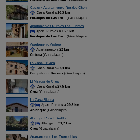
Casas y Apartamentos Rurales Chon...
Casa Rural a
16,3 km
Peralejos de Las Tru
... (Guadalajara)
Apartamentos Rurales Las Fuentes
Apart. Rurales a
16,3 km
Peralejos de Las Tru
... (Guadalajara)
Apartamento Andrea
Apartamento a
22 km
Cobeta
(Guadalajara)
La Casa El Cura
Casa Rural a
27,4 km
Campillo de Dueñas
(Guadalajara)
El Mirador de Orea
Casa Rural a
27,5 km
Orea
(Guadalajara)
La Casa Blanca
Apart. Rurales a
29,8 km
Ablanque
(Guadalajara)
Albergue Rural El Autillo
Albergue a
31,7 km
Orea
(Guadalajara)
Apartamentos Los Tremedales