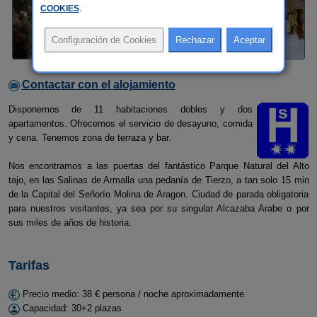
COOKIES
.
Contactar con el alojamiento
Disponemos de 11 habitaciones dobles y dos
apartamentos. Ofrecemos el servicio de desayuno, comida
y cena. Tenemos zona de terraza y bar.
Nos encontramos a las puertas del fantástico Parque Natural del Alto
tajo, en las Salinas de Armalla una pedanía de Tierzo, a tan solo 15 min
de la Capital del Señorío Molina de Aragon. Ciudad de parada obligatoria
para nuestros visitantes, ya sea por su singular Alcazaba Arabe o por
sus miles de años de historia.
Tarifas
Precio medio: 38 € persona / noche aproximadamente
Capacidad: 30+2 plazas