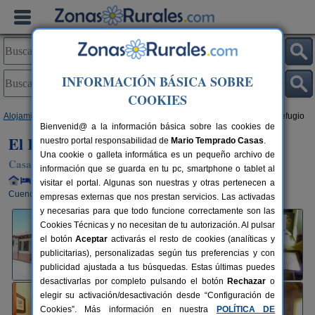
INFORMACIÓN BÁSICA SOBRE
COOKIES
Alojamientos
>
Castilla-La Mancha
>
Cuenca
>
Vega del Codorno
> El Refugio
Bienvenid@ a la información básica sobre las cookies de
El Refugio
nuestro portal responsabilidad de
Mario Temprado Casas
.
Una cookie o galleta informática es un pequeño archivo de
Casa Rural en Vega del Codorno (Cuenca)
información que se guarda en tu pc, smartphone o tablet al
Alquiler completo y por habitaciones
2-4 plazas
80 km de
visitar el portal. Algunas son nuestras y otras pertenecen a
Cuenca
empresas externas que nos prestan servicios. Las activadas
y necesarias para que todo funcione correctamente son las
Cookies Técnicas y no necesitan de tu autorización. Al pulsar
el botón
Aceptar
activarás el resto de cookies (analíticas y
publicitarias), personalizadas según tus preferencias y con
publicidad ajustada a tus búsquedas. Estas últimas puedes
desactivarlas por completo pulsando el botón
Rechazar
o
elegir su activación/desactivación desde “Configuración de
Cookies”. Más información en nuestra
POLÍTICA DE