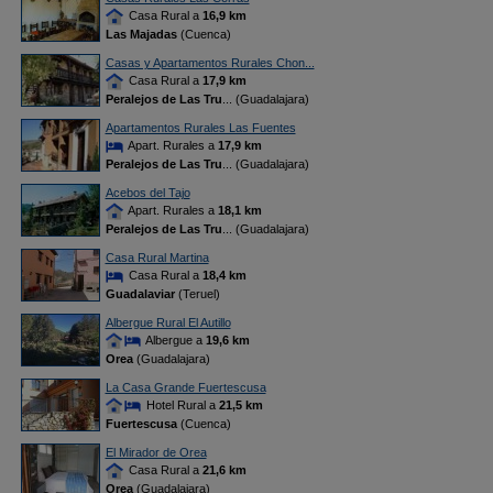
Casa Rural a
16,9 km
Las Majadas
(Cuenca)
Casas y Apartamentos Rurales Chon...
Casa Rural a
17,9 km
Peralejos de Las Tru
... (Guadalajara)
Apartamentos Rurales Las Fuentes
Apart. Rurales a
17,9 km
Peralejos de Las Tru
... (Guadalajara)
Acebos del Tajo
Apart. Rurales a
18,1 km
Peralejos de Las Tru
... (Guadalajara)
Casa Rural Martina
Casa Rural a
18,4 km
Guadalaviar
(Teruel)
Albergue Rural El Autillo
Albergue a
19,6 km
Orea
(Guadalajara)
La Casa Grande Fuertescusa
Hotel Rural a
21,5 km
Fuertescusa
(Cuenca)
El Mirador de Orea
Casa Rural a
21,6 km
Orea
(Guadalajara)