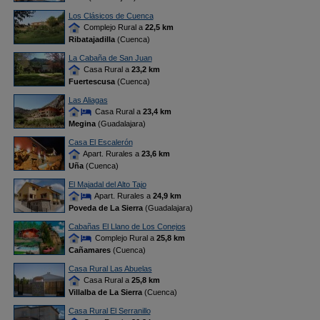
Los Clásicos de Cuenca
Complejo Rural a
22,5 km
Ribatajadilla
(Cuenca)
La Cabaña de San Juan
Casa Rural a
23,2 km
Fuertescusa
(Cuenca)
Las Aliagas
Casa Rural a
23,4 km
Megina
(Guadalajara)
Casa El Escalerón
Apart. Rurales a
23,6 km
Uña
(Cuenca)
El Majadal del Alto Tajo
Apart. Rurales a
24,9 km
Poveda de La Sierra
(Guadalajara)
Cabañas El Llano de Los Conejos
Complejo Rural a
25,8 km
Cañamares
(Cuenca)
Casa Rural Las Abuelas
Casa Rural a
25,8 km
Villalba de La Sierra
(Cuenca)
Casa Rural El Serranillo