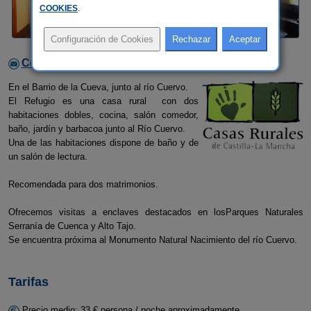
COOKIES
.
Contactar con el alojamiento
En el Barrio de la Cueva, junto al río Cuervo.
El Refugio es una casa rural con dos
habitaciones dobles, cocina, salón comedor,
baño, jardín y barbacoa junto al Río Cuervo.
Una de las habitaciones dispone de baño y de
un salón de lectura.
Recomendada para dos matrimonios.
Ofrecemos visitas a enclaves destacados en losParques Naturales
Serranía de Cuenca y Alto Tajo.
Se encuentra próxima al Monumento Natural Nacimiento del río Cuervo.
Tarifas
Precio medio: 33 € persona / noche aproximadamente