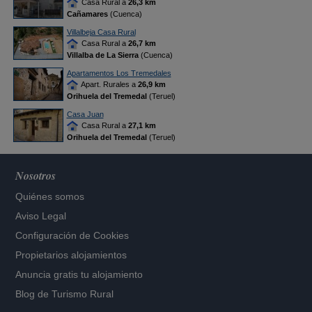
Casa Rural a
26,3 km
Cañamares
(Cuenca)
Villalbeja Casa Rural
Casa Rural a
26,7 km
Villalba de La Sierra
(Cuenca)
Apartamentos Los Tremedales
Apart. Rurales a
26,9 km
Orihuela del Tremedal
(Teruel)
Casa Juan
Casa Rural a
27,1 km
Orihuela del Tremedal
(Teruel)
Nosotros
Quiénes somos
Aviso Legal
Configuración de Cookies
Propietarios alojamientos
Anuncia gratis tu alojamiento
Blog de Turismo Rural