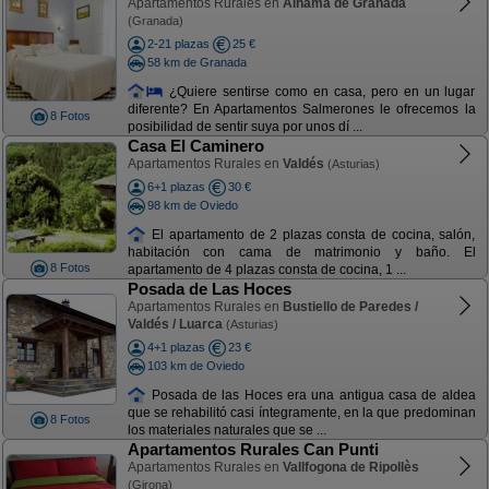
Apartamentos Rurales en
Alhama de Granada
(Granada)
2-21 plazas
25 €
58 km de Granada
¿Quiere sentirse como en casa, pero en un lugar
diferente? En Apartamentos Salmerones le ofrecemos la
8 Fotos
posibilidad de sentir suya por unos dí ...
Casa El Caminero
Apartamentos Rurales en
Valdés
(Asturias)
6+1 plazas
30 €
98 km de Oviedo
El apartamento de 2 plazas consta de cocina, salón,
habitación con cama de matrimonio y baño. El
8 Fotos
apartamento de 4 plazas consta de cocina, 1 ...
Posada de Las Hoces
Apartamentos Rurales en
Bustiello de Paredes /
Valdés / Luarca
(Asturias)
4+1 plazas
23 €
103 km de Oviedo
Posada de las Hoces era una antigua casa de aldea
que se rehabilitó casi íntegramente, en la que predominan
8 Fotos
los materiales naturales que se ...
Apartamentos Rurales Can Punti
Apartamentos Rurales en
Vallfogona de Ripollès
(Girona)