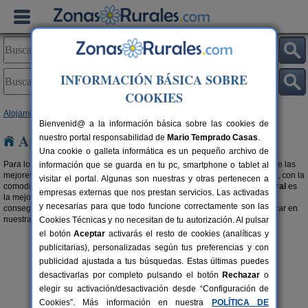
INFORMACIÓN BÁSICA SOBRE
COOKIES
Alojamientos
> Apartamentos Rurales
Bienvenid@ a la información básica sobre las cookies de
Apartamentos Rurales
nuestro portal responsabilidad de
Mario Temprado Casas
.
Una cookie o galleta informática es un pequeño archivo de
Para los amantes al turismo rural, este tipo de alojamiento es elegir una de las
información que se guarda en tu pc, smartphone o tablet al
mejores opciones para disfrutar de un ambiente natural, idílico y tranquilo, con la
visitar el portal. Algunas son nuestras y otras pertenecen a
comodidad de estar como en tu propia casa.
Alquilar un apartamento rural
es
empresas externas que nos prestan servicios. Las activadas
la mejor manera disfrutar de una escapada económica y placentera para
y necesarias para que todo funcione correctamente son las
conseguir unas vacaciones de ensueño. También te recomendamos buscar en
nuestra selección de
Complejos Rurales
.
Cookies Técnicas y no necesitan de tu autorización. Al pulsar
el botón
Aceptar
activarás el resto de cookies (analíticas y
publicitarias), personalizadas según tus preferencias y con
publicidad ajustada a tus búsquedas. Estas últimas puedes
desactivarlas por completo pulsando el botón
Rechazar
o
elegir su activación/desactivación desde “Configuración de
Cookies”. Más información en nuestra
POLÍTICA DE