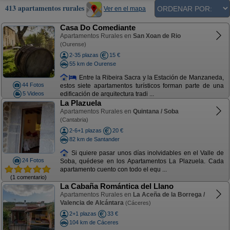
413 apartamentos rurales
Ver en el mapa
Casa Do Comediante
Apartamentos Rurales en
San Xoan de Rio
(Ourense)
2-35 plazas
15 €
55 km de Ourense
Entre la Ribeira Sacra y la Estación de Manzaneda,
44 Fotos
estos siete apartamentos turísticos forman parte de una
5 Videos
edificación de arquitectura tradi ...
La Plazuela
Apartamentos Rurales en
Quintana / Soba
(Cantabria)
2-6+1 plazas
20 €
82 km de Santander
Si quiere pasar unos días inolvidables en el Valle de
24 Fotos
Soba, quédese en los Apartamentos La Plazuela. Cada
apartamento cuento con todo el equ ...
(1 comentario)
La Cabaña Romántica del Llano
Apartamentos Rurales en
La Aceña de la Borrega /
Valencia de Alcántara
(Cáceres)
2+1 plazas
33 €
104 km de Cáceres