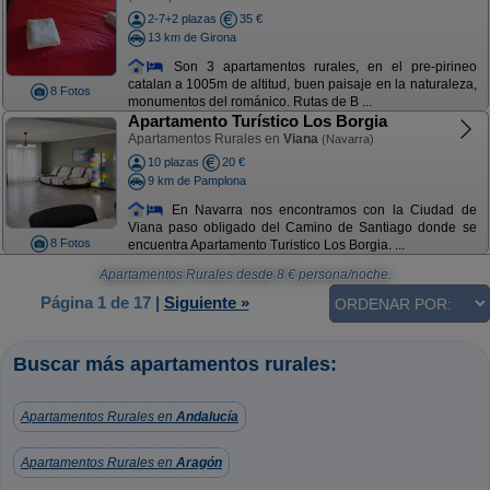
2-7+2 plazas
35 €
13 km de Girona
Son 3 apartamentos rurales, en el pre-pirineo
catalan a 1005m de altitud, buen paisaje en la naturaleza,
8 Fotos
monumentos del románico. Rutas de B ...
Apartamento Turístico Los Borgia
Apartamentos Rurales en
Viana
(Navarra)
10 plazas
20 €
9 km de Pamplona
En Navarra nos encontramos con la Ciudad de
Viana paso obligado del Camino de Santiago donde se
8 Fotos
encuentra Apartamento Turistico Los Borgia. ...
Apartamentos Rurales
desde
8
€ persona/noche.
Página 1 de 17
|
Siguiente »
Buscar más apartamentos rurales:
Apartamentos Rurales en
Andalucía
Apartamentos Rurales en
Aragón