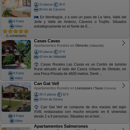
10 plazas
30 €
80 km de Cáceres
En Monfragüe, y a solo un paso de La Vera, Valle del
8 Fotos
Jerte y Valle de Ambroz, Cáceres o Trujillo. Situados
Video
estratégicamente en el Norte de E ...
(1 comentario)
Casas Cavas
Apartamentos Rurales en
Olmedo
(Valladolid)
50 plazas
37 €
43 km de Valladolid
Casas Rurales Las Cavas es un Centro de turismo
Rural ubicado al lado del Casco Urbano de Olmedo, en
8 Fotos
una Finca Privada de 4600 metros. Dentr ...
Video
Can Gat Vell
Apartamentos Rurales en
Llampaies / Saus
(Girona)
35+2 plazas
32 €
33 km de Girona
Can Gat Vell se compone de dos masías del siglo
XVIII, restauradas con mucho encanto en 6 viviendas
8 Fotos
desde 2 a 9 personas. Situadas en el bon ...
Video
Apartamentos Salmerones