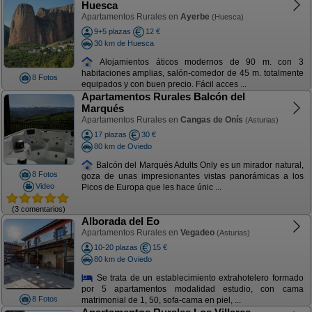
Huesca
Apartamentos Rurales en
Ayerbe
(Huesca)
9+5 plazas
12 €
30 km de Huesca
Alojamientos áticos modernos de 90 m. con 3
habitaciones amplias, salón-comedor de 45 m. totalmente
8 Fotos
equipados y con buen precio. Fácil acces ...
Apartamentos Rurales Balcón del
Marqués
Apartamentos Rurales en
Cangas de Onís
(Asturias)
17 plazas
30 €
80 km de Oviedo
Balcón del Marqués Adults Only es un mirador natural,
8 Fotos
goza de unas impresionantes vistas panorámicas a los
Video
Picos de Europa que les hace únic ...
(3 comentarios)
Alborada del Eo
Apartamentos Rurales en
Vegadeo
(Asturias)
10-20 plazas
15 €
80 km de Oviedo
Se trata de un establecimiento extrahotelero formado
por 5 apartamentos modalidad estudio, con cama
8 Fotos
matrimonial de 1, 50, sofa-cama en piel, ...