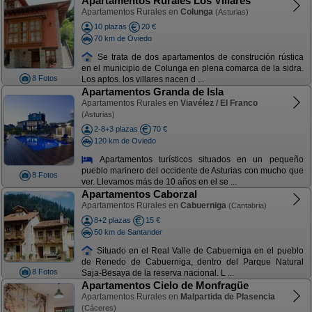
Apartamentos Rurales Los Villares
Apartamentos Rurales en
Colunga
(Asturias)
10 plazas
20 €
70 km de Oviedo
Se trata de dos apartamentos de construción rústica
en el municipio de Colunga en plena comarca de la sidra.
8 Fotos
Los aptos. los villares nacen d ...
Apartamentos Granda de Isla
Apartamentos Rurales en
Viavélez / El Franco
(Asturias)
2-8+3 plazas
70 €
120 km de Oviedo
Apartamentos turísticos situados en un pequeño
pueblo marinero del occidente de Asturias con mucho que
8 Fotos
ver. Llevamos más de 10 años en el se ...
Apartamentos Caborzal
Apartamentos Rurales en
Cabuerniga
(Cantabria)
8+2 plazas
15 €
50 km de Santander
Situado en el Real Valle de Cabuerniga en el pueblo
de Renedo de Cabuerniga, dentro del Parque Natural
8 Fotos
Saja-Besaya de la reserva nacional. L ...
Apartamentos Cielo de Monfragüe
Apartamentos Rurales en
Malpartida de Plasencia
(Cáceres)