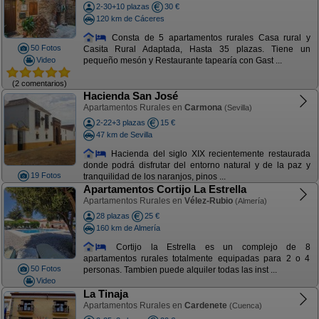
2-30+10 plazas
30 €
120 km de Cáceres
Consta de 5 apartamentos rurales Casa rural y
50 Fotos
Casita Rural Adaptada, Hasta 35 plazas. Tiene un
Video
pequeño mesón y Restaurante tapearía con Gast ...
(2 comentarios)
Hacienda San José
Apartamentos Rurales en
Carmona
(Sevilla)
2-22+3 plazas
15 €
47 km de Sevilla
Hacienda del siglo XIX recientemente restaurada
donde podrá disfrutar del entorno natural y de la paz y
19 Fotos
tranquilidad de los naranjos, pinos ...
Apartamentos Cortijo La Estrella
Apartamentos Rurales en
Vélez-Rubio
(Almería)
28 plazas
25 €
160 km de Almería
Cortijo la Estrella es un complejo de 8
apartamentos rurales totalmente equipadas para 2 o 4
50 Fotos
personas. Tambien puede alquiler todas las inst ...
Video
La Tinaja
Apartamentos Rurales en
Cardenete
(Cuenca)