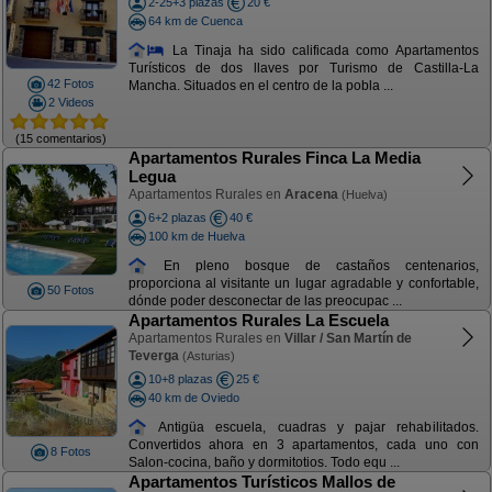
2-25+3 plazas
20 €
64 km de Cuenca
La Tinaja ha sido calificada como Apartamentos
Turísticos de dos llaves por Turismo de Castilla-La
42 Fotos
Mancha. Situados en el centro de la pobla ...
2 Videos
(15 comentarios)
Apartamentos Rurales Finca La Media
Legua
Apartamentos Rurales en
Aracena
(Huelva)
6+2 plazas
40 €
100 km de Huelva
En pleno bosque de castaños centenarios,
proporciona al visitante un lugar agradable y confortable,
50 Fotos
dónde poder desconectar de las preocupac ...
Apartamentos Rurales La Escuela
Apartamentos Rurales en
Villar / San Martín de
Teverga
(Asturias)
10+8 plazas
25 €
40 km de Oviedo
Antigüa escuela, cuadras y pajar rehabilitados.
Convertidos ahora en 3 apartamentos, cada uno con
8 Fotos
Salon-cocina, baño y dormitotios. Todo equ ...
Apartamentos Turísticos Mallos de