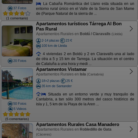
La Cabaña Romántica del Llano esta situada en un
37 Fotos
entorno rural único en el Valle de la Sierra de San Mame
de (Parque Natural de la sierra de ...
(1 comentario)
Apartamentos turísticos Tárrega Al Bon
Pas Rural
Apartamentos Rurales en
Boldú / Claravalls
(Lleida)
2-14 plazas
23 €
100 km de Lleida
4 viviendas 2 en Boldú y 2 en Claravalls una al lado
de otra a 5 y 15 km de Tarrega. La situación en el centro
20 Fotos
de Cataluña a una hora y medi ...
Apartamentos Vistamar
Apartamentos Rurales en
Isla
(Cantabria)
18+2 plazas
25 €
35 km de Santander
Situada en un entorno verde y muy tranquilo de
Cantabria, a tan sólo 300 metros del casco histórico de
50 Fotos
isla y 1, 5 km de la Playa de la Aren ...
5 Videos
(5 comentarios)
Apartamentos Rurales Casa Manadero
Apartamentos Rurales en
Robledillo de Gata
(Cáceres)