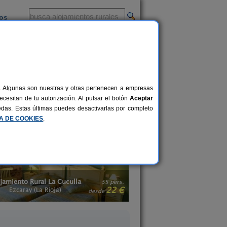
ios
-
al. Algunas son nuestras y otras pertenecen a empresas
 ambiente natural, idílico y tranquilo,
cesitan de tu autorización. Al pulsar el botón
Aceptar
sfrutar de una escapada económica y
uedas. Estas últimas puedes desactivarlas por completo
Complejos Rurales en La Rioja
.
CA DE COOKIES
.
La Posada del Santo
La Casona de Aldea
2-8+1 pers.
38 €
Cañas (La Rioja)
Aldealobos (La Rio
desde