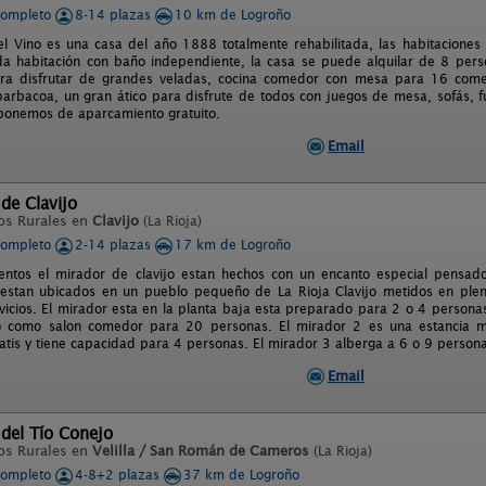
completo
8-14 plazas
10 km de Logroño
l Vino es una casa del año 1888 totalmente rehabilitada, las habitaciones
da habitación con baño independiente, la casa se puede alquilar de 8 per
ra disfrutar de grandes veladas, cocina comedor con mesa para 16 comen
barbacoa, un gran ático para disfrute de todos con juegos de mesa, sofás, fu
ponemos de aparcamiento gratuito.
Email
 de Clavijo
os Rurales en
Clavijo
(La Rioja)
completo
2-14 plazas
17 km de Logroño
entos el mirador de clavijo estan hechos con un encanto especial pens
 estan ubicados en un pueblo pequeño de La Rioja Clavijo metidos en ple
rvicios. El mirador esta en la planta baja esta preparado para 2 o 4 person
do como salon comedor para 20 personas. El mirador 2 es una estancia 
ratis y tiene capacidad para 4 personas. El mirador 3 alberga a 6 o 9 persona
Email
 del Tío Conejo
os Rurales en
Velilla / San Román de Cameros
(La Rioja)
completo
4-8+2 plazas
37 km de Logroño