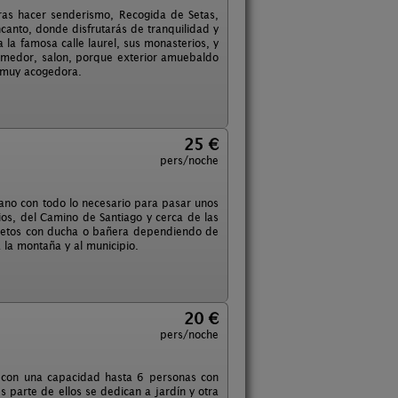
ras hacer senderismo, Recogida de Setas,
canto, donde disfrutarás de tranquilidad y
a la famosa calle laurel, sus monasterios, y
-comedor, salon, porque exterior amuebaldo
y muy acogedora.
25 €
pers/noche
ano con todo lo necesario para pasar unos
rios, del Camino de Santiago y cerca de las
pletos con ducha o bañera dependiendo de
a la montaña y al municipio.
20 €
pers/noche
 con una capacidad hasta 6 personas con
 parte de ellos se dedican a jardín y otra