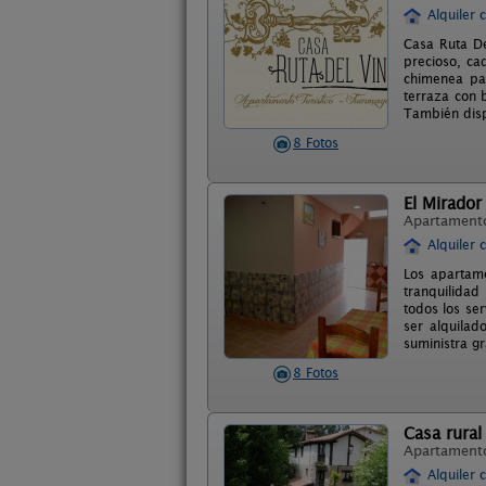
Alquiler 
Casa Ruta De
precioso, ca
chimenea pa
terraza con 
También dis
8 Fotos
El Mirador
Apartament
Alquiler 
Los apartam
tranquilidad
todos los se
ser alquila
suministra g
8 Fotos
Casa rural
Apartament
Alquiler 