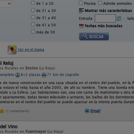
de 1 a 20
Piscina
Admite animales
de 21 a 30
Mostrar más características
de 31 a 40
Entrada:
-
Sal
de 41 a 50
Fechas más buscadas
más de 50
Ver en el mapa
l Reloj
os Rurales en
Enciso
(La Rioja)
completo
8+2 plazas
71 km de Logroño
 de nueva construcción en una casa situada en el centro del pueblo, en la P
a estuvo el reloj hasta el año 2005, de ahi su nombre. Tiene una bonita ent
ndulo y La Esfera. Las habitaciones son, una con cama de matrimonio y otra
r apartamento, todas tienen televisión y armario, los baños de los dormitorio
ontrarse en el centro del pueblo se puede aparcar en la misma puerta duran
Email
(1 comentario)
del Vino
os Rurales en
Fuenmayor
(La Rioja)