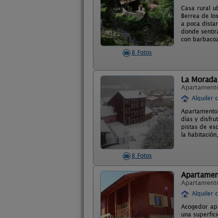
Casa rural u
Berrea de lo
a poca distan
donde sentir
con barbacoa
8 Fotos
La Morada 
Apartament
Alquiler 
Apartamentos
días y disfru
pistas de es
la habitación
8 Fotos
Apartament
Apartament
Alquiler 
Acogedor ap
una superfic