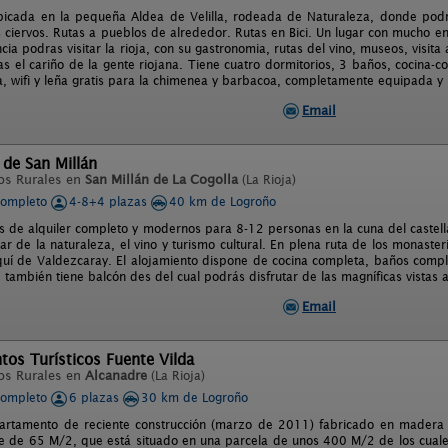
bicada en la pequeña Aldea de Velilla, rodeada de Naturaleza, donde pod
s ciervos. Rutas a pueblos de alrededor. Rutas en Bici. Un lugar con mucho en
cia podras visitar la rioja, con su gastronomia, rutas del vino, museos, visita 
as el cariño de la gente riojana. Tiene cuatro dormitorios, 3 baños, cocina
, wifi y leña gratis para la chimenea y barbacoa, completamente equipada 
Email
de San Millán
os Rurales en
San Millán de La Cogolla
(La Rioja)
completo
4-8+4 plazas
40 km de Logroño
 de alquiler completo y modernos para 8-12 personas en la cuna del castell
tar de la naturaleza, el vino y turismo cultural. En plena ruta de los monaste
quí de Valdezcaray. El alojamiento dispone de cocina completa, baños com
, también tiene balcón des del cual podrás disfrutar de las magníficas vistas 
Email
os Turísticos Fuente Vilda
os Rurales en
Alcanadre
(La Rioja)
completo
6 plazas
30 km de Logroño
artamento de reciente construcción (marzo de 2011) fabricado en madera
ie de 65 M/2, que está situado en una parcela de unos 400 M/2 de los cuales