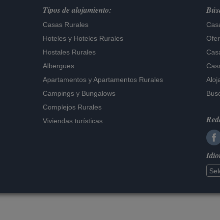
Tipos de alojamiento:
Búsq
Casas Rurales
Casa
Hoteles
y
Hoteles Rurales
Ofer
Hostales Rurales
Casa
Albergues
Casa
Apartamentos
y
Apartamentos Rurales
Aloj
Campings y Bungalows
Busc
Complejos Rurales
Rede
Viviendas turísticas
Idi