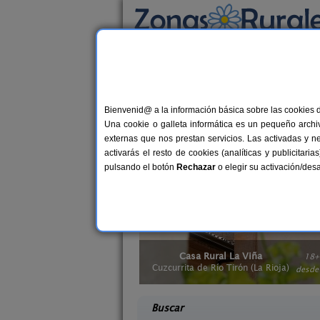
Busca por alojamiento
Alojamientos
>
Apartamentos Rurales
> La R
Apartamentos Rurale
Bienvenid@ a la información básica sobre las cookies 
Una cookie o galleta informática es un pequeño archiv
Para los amantes al turismo rural, este
externas que nos prestan servicios. Las activadas y n
con la comodidad de estar como en tu
activarás el resto de cookies (analíticas y publicita
placentera para conseguir unas vacac
pulsando el botón
Rechazar
o elegir su activación/de
La Viña
Casa Rural Cerro de Mirabel
18+2 pers.
8+
35 €
rón (La Rioja)
Grañón (La Rioja)
desde
desd
Buscar