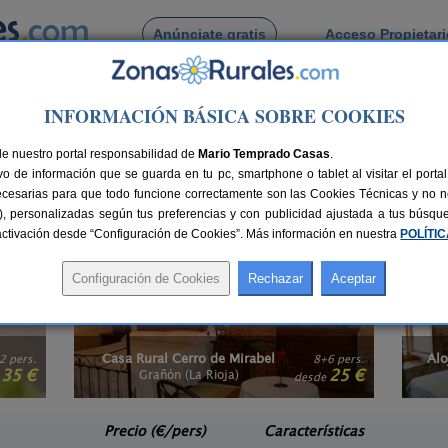
Anúnciate gratis
Acceso Propietar
Busca por pueblo
INFORMACIÓN BÁSICA SOBRE COOKIES
ioja
s en La Rioja
de nuestro portal responsabilidad de
Mario Temprado Casas
.
o de información que se guarda en tu pc, smartphone o tablet al visitar el port
 tipo de alojamiento es elegir una de las mejores opciones para disfrutar de un
ecesarias para que todo funcione correctamente son las Cookies Técnicas y no ne
 propia casa.
Alquilar un apartamento rural en La Rioja
es la mejor manera di
rias), personalizadas según tus preferencias y con publicidad ajustada a tus búsq
iones de ensueño. También te recomendamos buscar en nuestra selección de
sactivación desde “Configuración de Cookies”. Más información en nuestra
POLÍTI
Alojamiento Rural La Cuculla
6 pers.
55 pers.
25 €
22 €
Ezcaray (La Rioja)
e
desde
Precio (€/pers)
Características