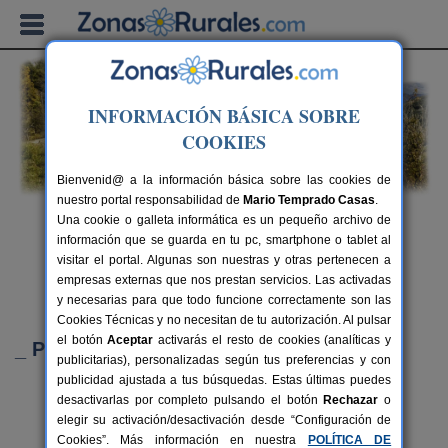
INFORMACIÓN BÁSICA SOBRE
COOKIES
Bienvenid@ a la información básica sobre las cookies de
nuestro portal responsabilidad de
Mario Temprado Casas
.
Una cookie o galleta informática es un pequeño archivo de
información que se guarda en tu pc, smartphone o tablet al
Planes y precios
Información principal
visitar el portal. Algunas son nuestras y otras pertenecen a
empresas externas que nos prestan servicios. Las activadas
Preguntas frecuentes
Lo que dicen de nosotros
y necesarias para que todo funcione correctamente son las
Cookies Técnicas y no necesitan de tu autorización. Al pulsar
el botón
Aceptar
activarás el resto de cookies (analíticas y
_ Planes y precios
publicitarias), personalizadas según tus preferencias y con
publicidad ajustada a tus búsquedas. Estas últimas puedes
desactivarlas por completo pulsando el botón
Rechazar
o
elegir su activación/desactivación desde “Configuración de
Cookies”. Más información en nuestra
POLÍTICA DE