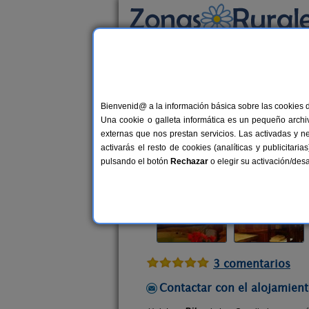
Busca por alojamiento
Alojamientos
>
Cataluña
>
Tarragona
>
Gui
Bienvenid@ a la información básica sobre las cookies 
Les Cavallerisses
Una cookie o galleta informática es un pequeño archiv
Apartamentos Rurales en Guialmon
externas que nos prestan servicios. Las activadas y n
activarás el resto de cookies (analíticas y publicita
Alquiler completo
2-4+1 plazas
pulsando el botón
Rechazar
o elegir su activación/de
3 comentarios
Contactar con el alojamient