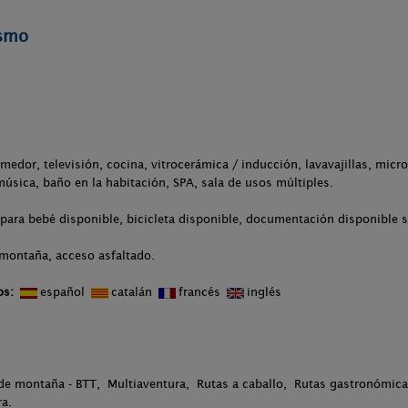
ismo
medor, televisión, cocina, vitrocerámica / inducción, lavavajillas, micro
úsica, baño en la habitación, SPA, sala de usos múltiples.
para bebé disponible, bicicleta disponible, documentación disponible so
 montaña, acceso asfaltado.
os:
español
catalán
francés
inglés
a de montaña - BTT, Multiaventura, Rutas a caballo, Rutas gastronómic
ra.