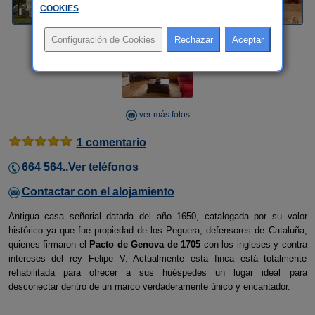
COOKIES
.
ver más fotos
1 comentario
664 564..Ver teléfonos
Contactar con el alojamiento
Antigua casa señorial datada del año 1650, catalogada por su valor
histórico ya que fue propiedad de los Peguera, defensores de Cataluña,
quienes firmaron el
Pacto de Genova de 1705
con los ingleses y contra
intereses del rey Felipe V. Actualmente esta finca está totalmente
rehabilitada para ofrecer a sus huéspedes un lugar ideal para
desconectar dentro de un marco verdaderamente único y encantador.