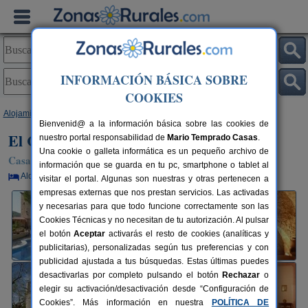
INFORMACIÓN BÁSICA SOBRE
COOKIES
Alojamientos
>
Cataluña
>
Barcelona
>
Torrelles de Foix
> El Castell
Bienvenid@ a la información básica sobre las cookies de
El Castell
nuestro portal responsabilidad de
Mario Temprado Casas
.
Una cookie o galleta informática es un pequeño archivo de
Casa Rural en Torrelles de Foix (Barcelona)
información que se guarda en tu pc, smartphone o tablet al
Alquiler por habitaciones
2-13 plazas
65 km de Barcelona
visitar el portal. Algunas son nuestras y otras pertenecen a
empresas externas que nos prestan servicios. Las activadas
y necesarias para que todo funcione correctamente son las
Cookies Técnicas y no necesitan de tu autorización. Al pulsar
el botón
Aceptar
activarás el resto de cookies (analíticas y
publicitarias), personalizadas según tus preferencias y con
publicidad ajustada a tus búsquedas. Estas últimas puedes
desactivarlas por completo pulsando el botón
Rechazar
o
elegir su activación/desactivación desde “Configuración de
Cookies”. Más información en nuestra
POLÍTICA DE