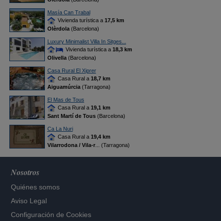
Masía Can Trabal
Vivienda turística a
17,5 km
Olèrdola
(Barcelona)
Luxury Minimalist Villa In Sitges...
Vivienda turística a
18,3 km
Olivella
(Barcelona)
Casa Rural El Xiprer
Casa Rural a
18,7 km
Aiguamúrcia
(Tarragona)
El Mas de Tous
Casa Rural a
19,1 km
Sant Martí de Tous
(Barcelona)
Ca La Nuri
Casa Rural a
19,4 km
Vilarrodona / Vila-r
... (Tarragona)
Nosotros
Quiénes somos
Aviso Legal
Configuración de Cookies