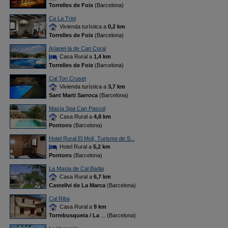
Torrelles de Foix
(Barcelona)
Ca La Trini
Vivienda turística a
0,2 km
Torrelles de Foix
(Barcelona)
Arianel·la de Can Coral
Casa Rural a
1,4 km
Torrelles de Foix
(Barcelona)
Cal Ton Cruset
Vivienda turística a
3,7 km
Sant Marti Sarroca
(Barcelona)
Masía Spa Can Pascol
Casa Rural a
4,8 km
Pontons
(Barcelona)
Hotel Rural El Molí, Turismo de S...
Hotel Rural a
5,2 km
Pontons
(Barcelona)
La Masia de Cal Badia
Casa Rural a
6,7 km
Castellvi de La Marca
(Barcelona)
Cal Riba
Casa Rural a
9 km
Torrebusqueta / La
... (Barcelona)