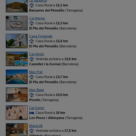
La Vaquería
Casa Rural a
12,1 km
Banyeres del Penedès
(Tarragona)
Cal Manou
Casa Rural a
12,3 km
El Pla del Penedès
(Barcelona)
Casa Fontanals
Casa Rural a
12,6 km
El Pla del Penedès
(Barcelona)
Cal Vimón
Vivienda turística a
13,5 km
Castellet i la Gornal
(Barcelona)
Mas Prat
Casa Rural a
13,7 km
El Pla del Penedès
(Barcelona)
Mas Batet
Casa Rural a
14,5 km
Pontils
(Tarragona)
Cal Gener
Casa Rural a
16 km
Les Peces / Albinyana
(Tarragona)
Masía Alt
Vivienda turística a
17,5 km
Olèrdola
(Barcelona)