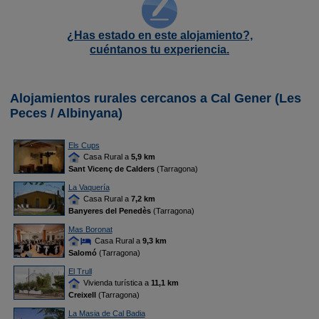
¿Has estado en este alojamiento?,
cuéntanos tu experiencia.
Alojamientos rurales cercanos a Cal Gener (Les
Peces / Albinyana)
Els Cups
Casa Rural a
5,9 km
Sant Vicenç de Calders
(Tarragona)
La Vaquería
Casa Rural a
7,2 km
Banyeres del Penedès
(Tarragona)
Mas Boronat
Casa Rural a
9,3 km
Salomó
(Tarragona)
El Trull
Vivienda turística a
11,1 km
Creixell
(Tarragona)
La Masia de Cal Badia