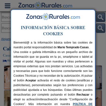
INFORMACIÓN BÁSICA SOBRE
COOKIES
Alojamientos
>
Cataluña
>
Tarragona
>
Les Peces
> Cal Gener
Bienvenid@ a la información básica sobre las cookies de
Cal Gener
nuestro portal responsabilidad de
Mario Temprado Casas
.
Una cookie o galleta informática es un pequeño archivo de
Casa Rural en Les Peces / Albinyana (Tarragona)
información que se guarda en tu pc, smartphone o tablet al
Alquiler por habitaciones
10 plazas
29 km de Tarragona
visitar el portal. Algunas son nuestras y otras pertenecen a
empresas externas que nos prestan servicios. Las activadas
y necesarias para que todo funcione correctamente son las
Cookies Técnicas y no necesitan de tu autorización. Al pulsar
el botón
Aceptar
activarás el resto de cookies (analíticas y
publicitarias), personalizadas según tus preferencias y con
publicidad ajustada a tus búsquedas. Estas últimas puedes
desactivarlas por completo pulsando el botón
Rechazar
o
elegir su activación/desactivación desde “Configuración de
Cookies”. Más información en nuestra
POLÍTICA DE