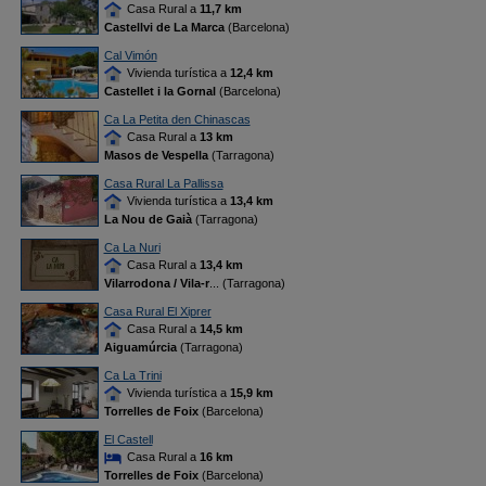
Casa Rural a
11,7 km
Castellvi de La Marca
(Barcelona)
Cal Vimón
Vivienda turística a
12,4 km
Castellet i la Gornal
(Barcelona)
Ca La Petita den Chinascas
Casa Rural a
13 km
Masos de Vespella
(Tarragona)
Casa Rural La Pallissa
Vivienda turística a
13,4 km
La Nou de Gaià
(Tarragona)
Ca La Nuri
Casa Rural a
13,4 km
Vilarrodona / Vila-r
... (Tarragona)
Casa Rural El Xiprer
Casa Rural a
14,5 km
Aiguamúrcia
(Tarragona)
Ca La Trini
Vivienda turística a
15,9 km
Torrelles de Foix
(Barcelona)
El Castell
Casa Rural a
16 km
Torrelles de Foix
(Barcelona)