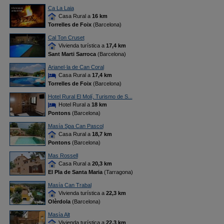
Ca La Laia
Casa Rural a
16 km
Torrelles de Foix
(Barcelona)
Cal Ton Cruset
Vivienda turística a
17,4 km
Sant Marti Sarroca
(Barcelona)
Arianel·la de Can Coral
Casa Rural a
17,4 km
Torrelles de Foix
(Barcelona)
Hotel Rural El Molí, Turismo de S...
Hotel Rural a
18 km
Pontons
(Barcelona)
Masía Spa Can Pascol
Casa Rural a
18,7 km
Pontons
(Barcelona)
Mas Rossell
Casa Rural a
20,3 km
El Pla de Santa Maria
(Tarragona)
Masía Can Trabal
Vivienda turística a
22,3 km
Olèrdola
(Barcelona)
Masía Alt
Vivienda turística a
22,3 km