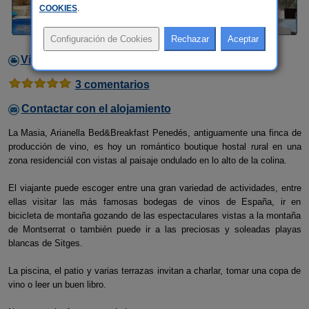
COOKIES
.
Video
3 comentarios
Contactar con el alojamiento
La Masia, Arianella Bed&Breakfast Penedés, antiguamente una finca de
producción de vino, es hoy un romántico boutique hostal rural en una
zona residenciál con vistas al paisaje ondulado en lo alto de la colina.
El viajante puede escoger entre una gran variedad de actividades, entre
ellas visitar las más famosas bodegas de vinos de España, ir en
bicicleta de montaña gozando de las espectaculares vistas a la montaña
de Montserrat o también puede ir a las preciosas y soleadas playas
blancas de Sitges.
La piscina, el patio y varias terrazas invitan a charlar, tomar una copa de
vino o leer un buen libro.