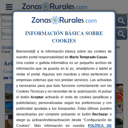
INFORMACIÓN BÁSICA SOBRE
COOKIES
Alojamientos
>
Cataluña
>
Barcelona
>
Torrelles de Foix
> Arianel·la de Can
Bienvenid@ a la información básica sobre las cookies de
Coral
nuestro portal responsabilidad de
Mario Temprado Casas
.
Arianel·la de Can Coral
Una cookie o galleta informática es un pequeño archivo de
información que se guarda en tu pc, smartphone o tablet al
Casa Rural en Torrelles de Foix (Barcelona)
visitar el portal. Algunas son nuestras y otras pertenecen a
Alquiler por habitaciones
12+3 plazas
13 km de Barcelona
empresas externas que nos prestan servicios. Las activadas
y necesarias para que todo funcione correctamente son las
Cookies Técnicas y no necesitan de tu autorización. Al pulsar
el botón
Aceptar
activarás el resto de cookies (analíticas y
publicitarias), personalizadas según tus preferencias y con
publicidad ajustada a tus búsquedas. Estas últimas puedes
desactivarlas por completo pulsando el botón
Rechazar
o
elegir su activación/desactivación desde “Configuración de
Cookies”. Más información en nuestra
POLÍTICA DE