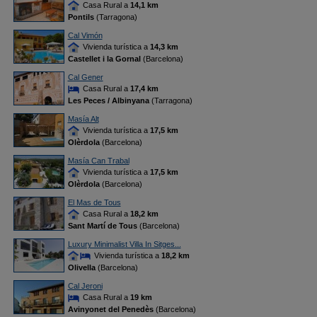
Casa Rural a
14,1 km
Pontils
(Tarragona)
Cal Vimón
Vivienda turística a
14,3 km
Castellet i la Gornal
(Barcelona)
Cal Gener
Casa Rural a
17,4 km
Les Peces / Albinyana
(Tarragona)
Masía Alt
Vivienda turística a
17,5 km
Olèrdola
(Barcelona)
Masía Can Trabal
Vivienda turística a
17,5 km
Olèrdola
(Barcelona)
El Mas de Tous
Casa Rural a
18,2 km
Sant Martí de Tous
(Barcelona)
Luxury Minimalist Villa In Sitges...
Vivienda turística a
18,2 km
Olivella
(Barcelona)
Cal Jeroni
Casa Rural a
19 km
Avinyonet del Penedès
(Barcelona)