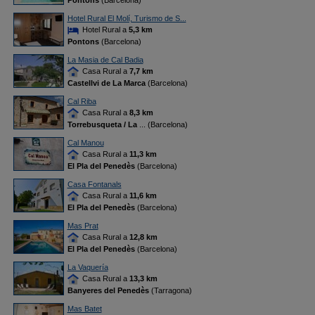
Pontons
(Barcelona)
Hotel Rural El Molí, Turismo de S...
Hotel Rural a
5,3 km
Pontons
(Barcelona)
La Masia de Cal Badia
Casa Rural a
7,7 km
Castellvi de La Marca
(Barcelona)
Cal Riba
Casa Rural a
8,3 km
Torrebusqueta / La
... (Barcelona)
Cal Manou
Casa Rural a
11,3 km
El Pla del Penedès
(Barcelona)
Casa Fontanals
Casa Rural a
11,6 km
El Pla del Penedès
(Barcelona)
Mas Prat
Casa Rural a
12,8 km
El Pla del Penedès
(Barcelona)
La Vaquería
Casa Rural a
13,3 km
Banyeres del Penedès
(Tarragona)
Mas Batet