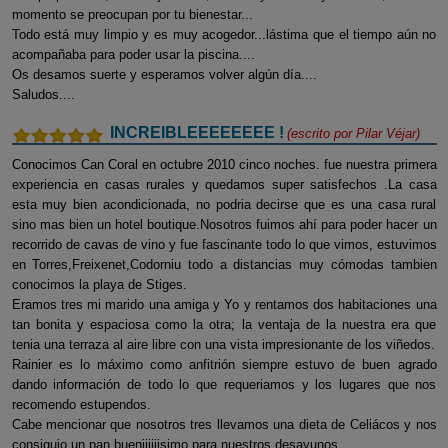
momento se preocupan por tu bienestar...
Todo está muy limpio y es muy acogedor...lástima que el tiempo aún no
acompañaba para poder usar la piscina....
Os desamos suerte y esperamos volver algún día....
Saludos....
INCREIBLEEEEEEEE !
(escrito por
Pilar Véjar
)
Conocimos Can Coral en octubre 2010 cinco noches. fue nuestra primera
experiencia en casas rurales y quedamos super satisfechos .La casa
esta muy bien acondicionada, no podria decirse que es una casa rural
sino mas bien un hotel boutique.Nosotros fuimos ahí para poder hacer un
recorrido de cavas de vino y fue fascinante todo lo que vimos, estuvimos
en Torres,Freixenet,Codorniu todo a distancias muy cómodas tambien
conocimos la playa de Stiges.
Eramos tres mi marido una amiga y Yo y rentamos dos habitaciones una
tan bonita y espaciosa como la otra; la ventaja de la nuestra era que
tenia una terraza al aire libre con una vista impresionante de los viñedos.
Rainier es lo máximo como anfitrión siempre estuvo de buen agrado
dando información de todo lo que requeriamos y los lugares que nos
recomendo estupendos.
Cabe mencionar que nosotros tres llevamos una dieta de Celiácos y nos
consiguio un pan bueniiiiiisimo para nuestros desayunos.