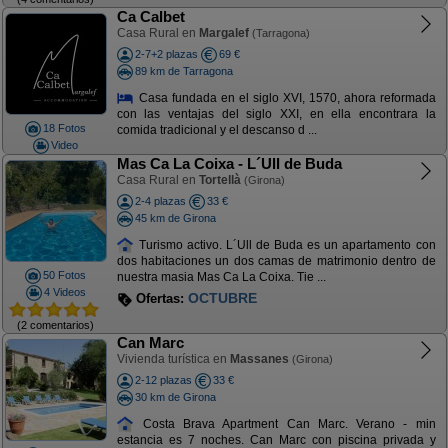
Ca Calbet
Casa Rural en
Margalef
(Tarragona)
2-7+2 plazas
69 €
89 km de Tarragona
Casa fundada en el siglo XVI, 1570, ahora reformada
con las ventajas del siglo XXI, en ella encontrara la
18 Fotos
comida tradicional y el descanso d ...
Video
Mas Ca La Coixa - L´Ull de Buda
Casa Rural en
Tortellà
(Girona)
2-4 plazas
33 €
45 km de Girona
Turismo activo. L´Ull de Buda es un apartamento con
dos habitaciones un dos camas de matrimonio dentro de
50 Fotos
nuestra masia Mas Ca La Coixa. Tie ...
4 Videos
OFERTA AGOSTO
Ofertas:
(2 comentarios)
Can Marc
Vivienda turística en
Massanes
(Girona)
2-12 plazas
33 €
30 km de Girona
Costa Brava Apartment Can Marc. Verano - min
estancia es 7 noches. Can Marc con piscina privada y