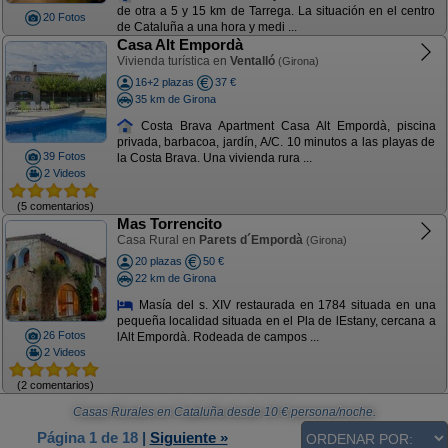
de otra a 5 y 15 km de Tarrega. La situación en el centro
20 Fotos
de Cataluña a una hora y medi ...
Casa Alt Empordà
Vivienda turística en
Ventalló
(Girona)
16+2 plazas
37 €
35 km de Girona
Costa Brava Apartment Casa Alt Empordà, piscina
privada, barbacoa, jardín, A/C. 10 minutos a las playas de
39 Fotos
la Costa Brava. Una vivienda rura ...
2 Videos
(5 comentarios)
Mas Torrencito
Casa Rural en
Parets d´Empordà
(Girona)
20 plazas
50 €
22 km de Girona
Masía del s. XIV restaurada en 1784 situada en una
pequeña localidad situada en el Pla de lEstany, cercana a
26 Fotos
lAlt Empordà. Rodeada de campos ...
2 Videos
(2 comentarios)
Casas Rurales en Cataluña
desde
10
€ persona/noche.
Página 1 de 18
|
Siguiente »