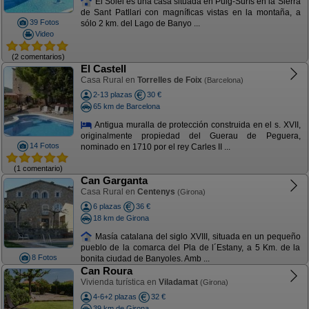
El Solei es una casa situada en Puig-Surís en la Sierra
de Sant Patllari con magníficas vistas en la montaña, a
39 Fotos
sólo 2 km. del Lago de Banyo ...
Video
(2 comentarios)
El Castell
Casa Rural en
Torrelles de Foix
(Barcelona)
2-13 plazas
30 €
65 km de Barcelona
Antigua muralla de protección construida en el s. XVII,
originalmente propiedad del Guerau de Peguera,
14 Fotos
nominado en 1710 por el rey Carles II ...
(1 comentario)
Can Garganta
Casa Rural en
Centenys
(Girona)
6 plazas
36 €
18 km de Girona
Masía catalana del siglo XVIII, situada en un pequeño
pueblo de la comarca del Pla de l´Estany, a 5 Km. de la
8 Fotos
bonita ciudad de Banyoles. Amb ...
Can Roura
Vivienda turística en
Viladamat
(Girona)
4-6+2 plazas
32 €
39 km de Girona