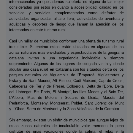
internacionales ya que además su oferta es alguna de las mejor
consideradas por éstos en cuanto a accesibilidad, calidad en los
servicios y servicios complementarios como disfrutar de
actividades organizadas al aire libre, actividades de aventura y
acuáticas y deportes de riesgo que llaman la atención de los
interesados en este turismo rural.
Casi un millar de municipios conforman una oferta de turismo rural
irresistible. Si encima estos están ubicados en algunas de las
zonas naturales más envidiables y espectaculares de la geografía
catalana invitan a una experiencia inolvidable y siempre
sorprendente. Algunos de los lugares de obligada visita y donde
alquilar una
casa rural en Cataluña
son los situados cerca de los
parques naturales de Aiguamolls de l'Empordà, Aigüestortes y
Estany de Sant Maurici, Alt Pirineu, Cadí-Moixeró, Cap de Creus,
Cabeceras del Ter y del Freser, Collserola, Delta de l'Ebre, Delta
del Llobregat, Els Ports, El Montgrí, las Illes Medes y el Baix Ter,
L'Albera, Mas de Melons i Secans de Lleida, Massís del
Pedraforca, Montseny, Montserrat, Poblet, Sant Llorenç del Munt
y L'Obac, Serra de Montsant y la Zona Volcánica de la Garrotxa.
Sin embargo, existen un sinfín de municipios que aunque lejos de
estas zonas naturales de incalculable valor merecen la pena
disfrutar de unas vacaciones donde la calma, el relax y la