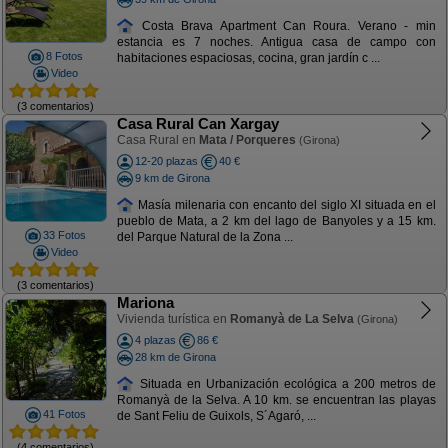
Costa Brava Apartment Can Roura. Verano - min
estancia es 7 noches. Antigua casa de campo con
8 Fotos
habitaciones espaciosas, cocina, gran jardín c ...
Video
(3 comentarios)
Casa Rural Can Xargay
Casa Rural en
Mata / Porqueres
(Girona)
12-20 plazas
40 €
9 km de Girona
Masía milenaria con encanto del siglo XI situada en el
pueblo de Mata, a 2 km del lago de Banyoles y a 15 km.
33 Fotos
del Parque Natural de la Zona ...
Video
(3 comentarios)
Mariona
Vivienda turística en
Romanyà de La Selva
(Girona)
4 plazas
86 €
28 km de Girona
Situada en Urbanización ecológica a 200 metros de
Romanyà de la Selva. A 10 km. se encuentran las playas
41 Fotos
de Sant Feliu de Guixols, S´Agaró, ...
(4 comentarios)