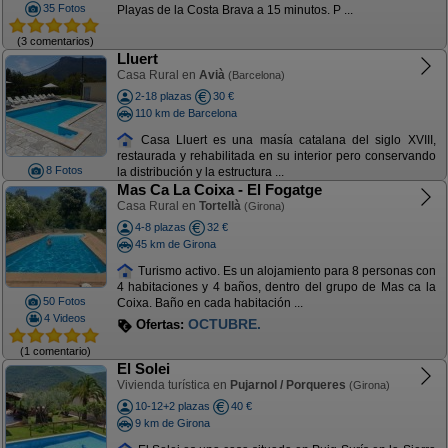
35 Fotos
Playas de la Costa Brava a 15 minutos. P ...
(3 comentarios)
Lluert
Casa Rural en
Avià
(Barcelona)
2-18 plazas
30 €
110 km de Barcelona
Casa Lluert es una masía catalana del siglo XVIII,
restaurada y rehabilitada en su interior pero conservando
8 Fotos
la distribución y la estructura ...
Mas Ca La Coixa - El Fogatge
Casa Rural en
Tortellà
(Girona)
4-8 plazas
32 €
45 km de Girona
Turismo activo. Es un alojamiento para 8 personas con
4 habitaciones y 4 baños, dentro del grupo de Mas ca la
50 Fotos
Coixa. Baño en cada habitación ...
4 Videos
ULTIMAS PLAZAS AGOSTO
Ofertas:
(1 comentario)
El Solei
Vivienda turística en
Pujarnol / Porqueres
(Girona)
10-12+2 plazas
40 €
9 km de Girona