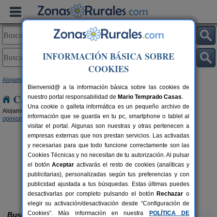
INFORMACIÓN BÁSICA SOBRE
COOKIES
Alojamientos
> Cataluña
Bienvenid@ a la información básica sobre las cookies de
Casas Rurales en Cataluña
nuestro portal responsabilidad de
Mario Temprado Casas
.
Una cookie o galleta informática es un pequeño archivo de
Alojamientos rurales para disfrutar del turismo rural en Cataluña (
68 con
información que se guarda en tu pc, smartphone o tablet al
opiniones
,
4 con ofertas
,
49 con reserva online
,
14 con disponibilidad
.)
visitar el portal. Algunas son nuestras y otras pertenecen a
empresas externas que nos prestan servicios. Las activadas
y necesarias para que todo funcione correctamente son las
Cookies Técnicas y no necesitan de tu autorización. Al pulsar
el botón
Aceptar
activarás el resto de cookies (analíticas y
publicitarias), personalizadas según tus preferencias y con
El Mas de Tous
publicidad ajustada a tus búsquedas. Estas últimas puedes
rs.
6+6 pers.
 €
25 €
Sant Martí de Tous (Barcelona)
desde
desactivarlas por completo pulsando el botón
Rechazar
o
elegir su activación/desactivación desde “Configuración de
Cookies”. Más información en nuestra
POLÍTICA DE
Buscar