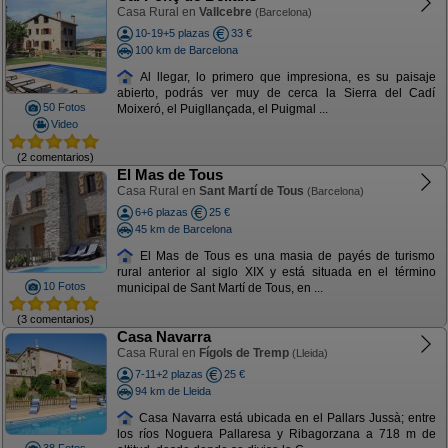
Casa Rural en
Vallcebre
(Barcelona)
10-19+5 plazas
33 €
100 km de Barcelona
Al llegar, lo primero que impresiona, es su paisaje
abierto, podrás ver muy de cerca la Sierra del Cadí
50 Fotos
Moixeró, el Puigllançada, el Puigmal ...
Video
(2 comentarios)
El Mas de Tous
Casa Rural en
Sant Martí de Tous
(Barcelona)
6+6 plazas
25 €
45 km de Barcelona
El Mas de Tous es una masia de payés de turismo
rural anterior al siglo XIX y está situada en el término
10 Fotos
municipal de Sant Martí de Tous, en ...
(3 comentarios)
Casa Navarra
Casa Rural en
Fígols de Tremp
(Lleida)
7-11+2 plazas
25 €
94 km de Lleida
Casa Navarra está ubicada en el Pallars Jussà; entre
los ríos Noguera Pallaresa y Ribagorzana a 718 m de