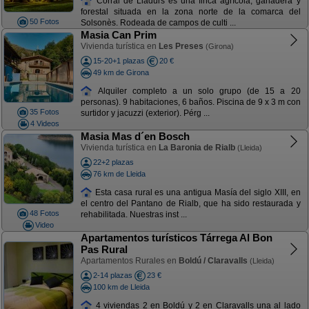
Corral de Lladurs es una finca agrícola, ganadera y
forestal situada en la zona norte de la comarca del
50 Fotos
Solsonès. Rodeada de campos de culti ...
Masia Can Prim
Vivienda turística en
Les Preses
(Girona)
15-20+1 plazas
20 €
49 km de Girona
Alquiler completo a un solo grupo (de 15 a 20
personas). 9 habitaciones, 6 baños. Piscina de 9 x 3 m con
35 Fotos
surtidor y jacuzzi (exterior). Pérg ...
4 Videos
Masia Mas d´en Bosch
Vivienda turística en
La Baronia de Rialb
(Lleida)
22+2 plazas
76 km de Lleida
Esta casa rural es una antigua Masía del siglo XIII, en
el centro del Pantano de Rialb, que ha sido restaurada y
48 Fotos
rehabilitada. Nuestras inst ...
Video
Apartamentos turísticos Tárrega Al Bon
Pas Rural
Apartamentos Rurales en
Boldú / Claravalls
(Lleida)
2-14 plazas
23 €
100 km de Lleida
4 viviendas 2 en Boldú y 2 en Claravalls una al lado