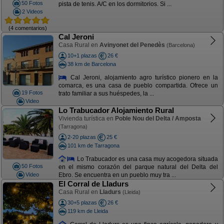
50 Fotos
pista de tenis. A/C en los dormitorios. Si ...
2 Videos
(4 comentarios)
Cal Jeroni
Casa Rural en
Avinyonet del Penedès
(Barcelona)
10+1 plazas
26 €
38 km de Barcelona
Cal Jeroni, alojamiento agro turístico pionero en la
comarca, es una casa de pueblo compartida. Ofrece un
19 Fotos
trato familiar a sus huéspedes, la ...
Video
Lo Trabucador Alojamiento Rural
Vivienda turística en
Poble Nou del Delta / Amposta
(Tarragona)
2-20 plazas
25 €
101 km de Tarragona
Lo Trabucador es una casa muy acogedora situada
50 Fotos
en el mismo corazón del parque natural del Delta del
Video
Ebro. Se encuentra en un pueblo muy tra ...
El Corral de Lladurs
Casa Rural en
Lladurs
(Lleida)
30+5 plazas
26 €
119 km de Lleida