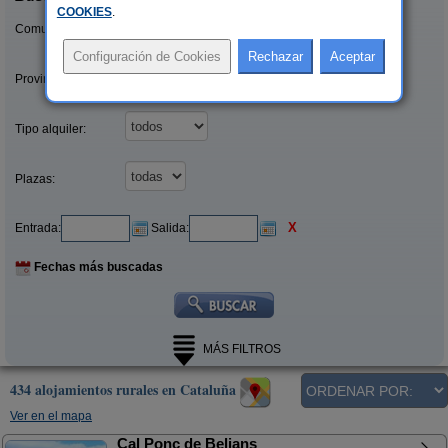
COOKIES
.
Comunidades:
Provincias/Islas:
Tipo alquiler:
Plazas:
X
Entrada:
Salida:
Fechas más buscadas
MÁS FILTROS
434 alojamientos rurales en Cataluña
Ver en el mapa
Cal Ponç de Belians