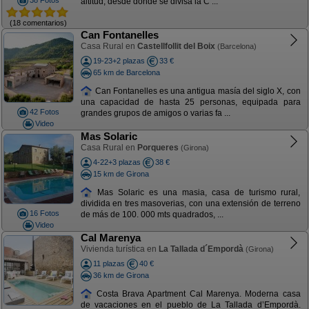
38 Fotos
altitud, desde donde se divisa la C ...
(18 comentarios)
Can Fontanelles
Casa Rural en
Castellfollit del Boix
(Barcelona)
19-23+2 plazas
33 €
65 km de Barcelona
Can Fontanelles es una antigua masía del siglo X, con
una capacidad de hasta 25 personas, equipada para
42 Fotos
grandes grupos de amigos o varias fa ...
Video
Mas Solaric
Casa Rural en
Porqueres
(Girona)
4-22+3 plazas
38 €
15 km de Girona
Mas Solaric es una masia, casa de turismo rural,
dividida en tres masoverias, con una extensión de terreno
16 Fotos
de más de 100. 000 mts quadrados, ...
Video
Cal Marenya
Vivienda turística en
La Tallada d´Empordà
(Girona)
11 plazas
40 €
36 km de Girona
Costa Brava Apartment Cal Marenya. Moderna casa
de vacaciones en el pueblo de La Tallada d’Empordà.