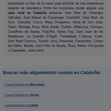
tranquilidad se dan de la mano para disfrutar de una experiencia
radiante de naturaleza. Entre los municipios donde alquilar una
casa rural en Cataluña
destacan Sant Pere de Vilamajor,
Vallcebre, Sant Miquel de Campmajor, Castellolí, Sant Martí de
Tous, Gironella, Coscó, Mata, Porqueres, Horta de San Joan,
Talarn, Montgai, Piera, Moià, Boldu, Cruilles, Ulldecona, Cinclaus,
Castellnou de Seana, Puig-Rei, Santa Pau, Sant Joan de les
Abadesses, La Guàrdia d´Urgell, Peratallada, L´Aleixar, Corts,
Sant Martí Sarroca, Tuixent, Avià, Peramola, Camprodon, Llinars
del Vallés, Beuda, Sant Feliu de Boada, Mura, Rabós d´Emporda
o Cabanelles, entre otros.
Buscar más alojamientos rurales en Cataluña:
Casas Rurales en
Barcelona
Casas Rurales en
Girona
Casas Rurales en
Lleida