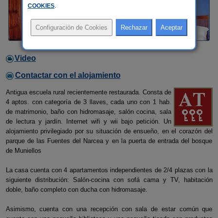
COOKIES
.
Video
Contactar con el alojamiento
Antigua escuela rural recientemente restaurada. Consta de
4 aptos. con categoría de 3 llaves, cada uno con 1 hab.
de matrimonio, baño con hidromasaje, salón cocina, sala
de lectura y jardín. Internet wifi y wii bajo petición. Un
alojamiento privilegiado por su situación de ensueño, en el corazón del
parque de las Fuentes del Narcea y en la puerta de entrada del bosque
de Muniellos
La casa cuenta con 4 apartamentos independientes de 2/4 plazas con la
siguiente distribución: Salón-cocina con sofá cama y TV, habitación
doble, baño completo con ducha con hidromasaje.
Asimismo, cuenta con una recepción con sala de estar común que