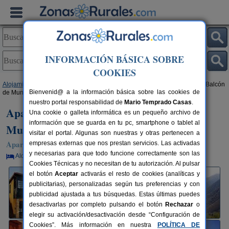
INFORMACIÓN BÁSICA SOBRE
COOKIES
Alojamientos
>
Asturias
>
Cangas del Narcea
> Apartamentos Rurales El Balcón
Bienvenid@ a la información básica sobre las cookies de
de Muniellos
nuestro portal responsabilidad de
Mario Temprado Casas
.
Apartamentos Rurales El Balcón de
Una cookie o galleta informática es un pequeño archivo de
información que se guarda en tu pc, smartphone o tablet al
Muniellos
visitar el portal. Algunas son nuestras y otras pertenecen a
Apartamentos Rurales en Cangas del Narcea (Asturias)
empresas externas que nos prestan servicios. Las activadas
y necesarias para que todo funcione correctamente son las
Alquiler por habitaciones
17 plazas
110 km de Oviedo
Cookies Técnicas y no necesitan de tu autorización. Al pulsar
el botón
Aceptar
activarás el resto de cookies (analíticas y
publicitarias), personalizadas según tus preferencias y con
publicidad ajustada a tus búsquedas. Estas últimas puedes
desactivarlas por completo pulsando el botón
Rechazar
o
elegir su activación/desactivación desde “Configuración de
Cookies”. Más información en nuestra
POLÍTICA DE