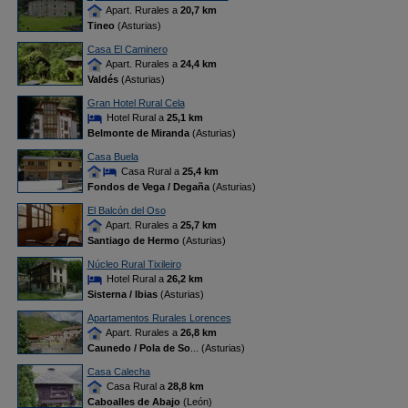
Apart. Rurales a
20,7 km
Tineo
(Asturias)
Casa El Caminero
Apart. Rurales a
24,4 km
Valdés
(Asturias)
Gran Hotel Rural Cela
Hotel Rural a
25,1 km
Belmonte de Miranda
(Asturias)
Casa Buela
Casa Rural a
25,4 km
Fondos de Vega / Degaña
(Asturias)
El Balcón del Oso
Apart. Rurales a
25,7 km
Santiago de Hermo
(Asturias)
Núcleo Rural Tixileiro
Hotel Rural a
26,2 km
Sisterna / Ibias
(Asturias)
Apartamentos Rurales Lorences
Apart. Rurales a
26,8 km
Caunedo / Pola de So
... (Asturias)
Casa Calecha
Casa Rural a
28,8 km
Caboalles de Abajo
(León)