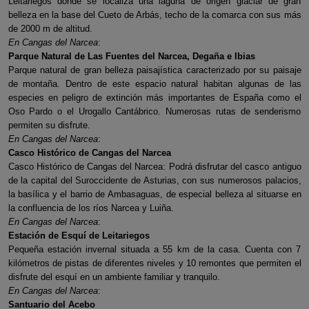
Leitariegos donde se localiza una laguna de origen glaciar de gran
belleza en la base del Cueto de Arbás, techo de la comarca con sus más
de 2000 m de altitud.
En Cangas del Narcea
:
Parque Natural de Las Fuentes del Narcea, Degaña e Ibias
Parque natural de gran belleza paisajística caracterizado por su paisaje
de montaña. Dentro de este espacio natural habitan algunas de las
especies en peligro de extinción más importantes de España como el
Oso Pardo o el Urogallo Cantábrico. Numerosas rutas de senderismo
permiten su disfrute.
En Cangas del Narcea
:
Casco Histórico de Cangas del Narcea
Casco Histórico de Cangas del Narcea: Podrá disfrutar del casco antiguo
de la capital del Suroccidente de Asturias, con sus numerosos palacios,
la basílica y el barrio de Ambasaguas, de especial belleza al situarse en
la confluencia de los ríos Narcea y Luiña.
En Cangas del Narcea
:
Estación de Esquí de Leitariegos
Pequeña estación invernal situada a 55 km de la casa. Cuenta con 7
kilómetros de pistas de diferentes niveles y 10 remontes que permiten el
disfrute del esquí en un ambiente familiar y tranquilo.
En Cangas del Narcea
:
Santuario del Acebo