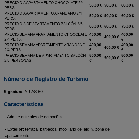
PRECIO DIA APARTAMENTO CHOCOLATE 2/4
50,00 €
50,00 €
60,00 €
PERS.
PRECIO DIA APARTAMENTO ARANDANO 2/4
50,00 €
50,00 €
60,00 €
PERS.
PRECIO DIA DE APARTAMENTO BALCÓN 2/5
60,00 €
60,00 €
75,00 €
PERS.
PRECIO SEMANA APARTAMENTO CHOCOLATE
400,00
400,00
400,00 €
2/4 PERS.
€
€
PRECIO SEMANA APARTAMENTO ARANDANO
400,00
400,00
400,00 €
2/4 PERS.
€
€
PRECIO SEMANA DE APARTAMENTO BALCÓN
500,00
500,00
500,00 €
2/5 PERSONAS
€
€
Número de Registro de Turismo
Signatura
: AR.AS.60
Características
- Admite animales de compañía.
- Exterior:
terraza, barbacoa, mobiliario de jardín, zona de
aparcamiento.