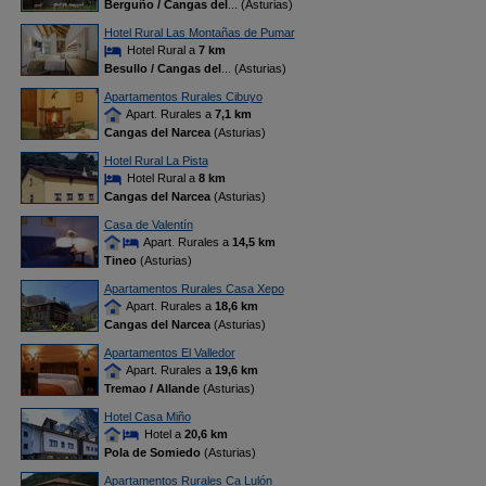
Berguño / Cangas del
... (Asturias)
Hotel Rural Las Montañas de Pumar
Hotel Rural a
7 km
Besullo / Cangas del
... (Asturias)
Apartamentos Rurales Cibuyo
Apart. Rurales a
7,1 km
Cangas del Narcea
(Asturias)
Hotel Rural La Pista
Hotel Rural a
8 km
Cangas del Narcea
(Asturias)
Casa de Valentín
Apart. Rurales a
14,5 km
Tineo
(Asturias)
Apartamentos Rurales Casa Xepo
Apart. Rurales a
18,6 km
Cangas del Narcea
(Asturias)
Apartamentos El Valledor
Apart. Rurales a
19,6 km
Tremao / Allande
(Asturias)
Hotel Casa Miño
Hotel a
20,6 km
Pola de Somiedo
(Asturias)
Apartamentos Rurales Ca Lulón