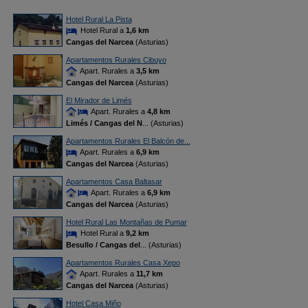
Hotel Rural La Pista
Hotel Rural a
1,6 km
Cangas del Narcea
(Asturias)
Apartamentos Rurales Cibuyo
Apart. Rurales a
3,5 km
Cangas del Narcea
(Asturias)
El Mirador de Limés
Apart. Rurales a
4,8 km
Limés / Cangas del N
... (Asturias)
Apartamentos Rurales El Balcón de...
Apart. Rurales a
6,9 km
Cangas del Narcea
(Asturias)
Apartamentos Casa Baltasar
Apart. Rurales a
6,9 km
Cangas del Narcea
(Asturias)
Hotel Rural Las Montañas de Pumar
Hotel Rural a
9,2 km
Besullo / Cangas del
... (Asturias)
Apartamentos Rurales Casa Xepo
Apart. Rurales a
11,7 km
Cangas del Narcea
(Asturias)
Hotel Casa Miño