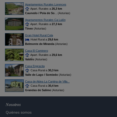
Apartamentos Rurales Lorences
Apart. Rurales a
26,3 km
Caunedo / Pola de So
... (Asturias)
Apartamentos Rurales Ca Lulón
Apart. Rurales a
27,3 km
Tineo
(Asturias)
Gran Hotel Rural Cela
Hotel Rural a
29,6 km
Belmonte de Miranda
(Asturias)
Casa El Caminero
Apart. Rurales a
29,6 km
Valdés
(Asturias)
Casa Engracita
Casa Rural a
30,3 km
Valle de Lago / Somiedo
(Asturias)
Casa de Aldea La Cantina de Villa...
Casa Rural a
30,4 km
Grandas de Salime
(Asturias)
Nosotros
Quiénes somos