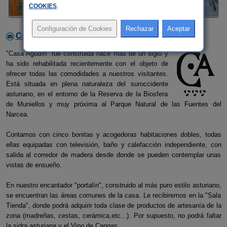
COOKIES
.
Contactar con el alojamiento
"Casa Agudín" fue construida hace más de un siglo y
ha sido rehabilitada recientemente con el objeto de
ofrecer todas las comodidades a nuestros visitantes.
Está situada en plena naturaleza del suroccidente
asturiano, en el entorno de la Reserva de la Biosfera
de Muniellos y muy próxima al Parque Natural de las Fuentes del
Narcea.
Contamos con cinco bonitas y acogedoras habitaciones dobles, todas
ellas equipadas con televisión, baño y calefacción independiente, con
salida al corredor de madera desde donde se pueden contemplar unas
vistas de ensueño.
En nuestro encantador "portalín", construido al más puro estilo asturiano,
se encuentran las áreas comunes de la casa. Le recibiremos en la "Sala
Tienda", donde podrá adquirir toda clase de productos de artesanía de la
zona (madreñas, cestas, cerámica,etc...). Por supuesto, no podrá faltar
la sidra asturiana y el Vino de Cangas.