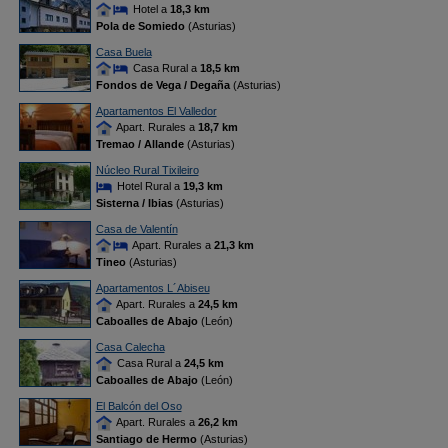
Hotel a
18,3 km
Pola de Somiedo
(Asturias)
Casa Buela
Casa Rural a
18,5 km
Fondos de Vega / Degaña
(Asturias)
Apartamentos El Valledor
Apart. Rurales a
18,7 km
Tremao / Allande
(Asturias)
Núcleo Rural Tixileiro
Hotel Rural a
19,3 km
Sisterna / Ibias
(Asturias)
Casa de Valentín
Apart. Rurales a
21,3 km
Tineo
(Asturias)
Apartamentos L´Abiseu
Apart. Rurales a
24,5 km
Caboalles de Abajo
(León)
Casa Calecha
Casa Rural a
24,5 km
Caboalles de Abajo
(León)
El Balcón del Oso
Apart. Rurales a
26,2 km
Santiago de Hermo
(Asturias)