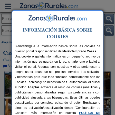
INFORMACIÓN BÁSICA SOBRE
COOKIES
Alojamientos
>
Asturias
>
Berguño
> Casa Agudín
Bienvenid@ a la información básica sobre las cookies de
Casa Agudín
nuestro portal responsabilidad de
Mario Temprado Casas
.
Una cookie o galleta informática es un pequeño archivo de
Casa Rural en Berguño / Cangas del Narcea (Asturias)
información que se guarda en tu pc, smartphone o tablet al
Alquiler por habitaciones
12+2 plazas
100 km de Oviedo
visitar el portal. Algunas son nuestras y otras pertenecen a
empresas externas que nos prestan servicios. Las activadas
y necesarias para que todo funcione correctamente son las
Cookies Técnicas y no necesitan de tu autorización. Al pulsar
el botón
Aceptar
activarás el resto de cookies (analíticas y
publicitarias), personalizadas según tus preferencias y con
publicidad ajustada a tus búsquedas. Estas últimas puedes
desactivarlas por completo pulsando el botón
Rechazar
o
elegir su activación/desactivación desde “Configuración de
Cookies”. Más información en nuestra
POLÍTICA DE