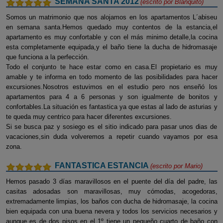
SEMANA SANTA 2012
(escrito por
Blanquito
)
Somos un matrimonio que nos alojamos en los apartamentos L´abiseu
en semana santa.Hemos quedado muy contentos de la estancia,el
apartamento es muy confortable y con el más minimo detalle,la cocina
esta completamente equipada,y el baño tiene la ducha de hidromasaje
que funciona a la perfección.
Todo el conjunto te hace estar como en casa.El propietario es muy
amable y te informa en todo momento de las posibilidades para hacer
excursiones.Nosotros estuvimos en el estudio pero nos enseñó los
apartamentos para 4 a 6 personas y son igualmente de bonitos y
confortables.La situación es fantastica ya que estas al lado de asturias y
te queda muy centrico para hacer diferentes excursiones.
Si se busca paz y sosiego es el sitio indicado para pasar unos dias de
vacaciones,sin duda volveremos a repetir cuando vayamos por esa
zona.
FANTASTICA ESTANCIA
(escrito por
Mario
)
Hemos pasado 3 días maravillosos en el puente del día del padre, las
casitas adosadas son maravillosas, muy cómodas, acogedoras,
extremadamente limpias, los baños con ducha de hidromasaje, la cocina
bien equipada con una buena nevera y todos los servicios necesarios y
aunque es de dos pisos en el 1º tiene un pequeño cuarto de baño con