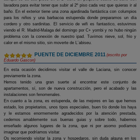
lavadora para evitar tener que subir al 2º piso cada vez que quieras ir al
baño. En el exterior tiene una zona ajardinada fantástica con columpios
para los niños y una barbacoa estupenda donde preparamos un día
cordero y otro sardinitas. El servicio de wifi es fantastico, estuvimos
viendo el R. Madrid-Malaga del domingo por C+ yombi y no hubo ningún
problema con la conexión de nuestro ipad. Tuvimos nieve, sol, frio y
calor en el mismo sitio, sin moverte de L´abiseu.
PUENTE DE DICIEMBRE 2011
(escrito por
Eduardo Gascon
)
En esta ocasión decidimos visitar el valle de Laciana, sin conocer
previamente la zona.
Hemos tenido una gran suerte al encontrar este conjunto de
apartamentos, sí, son de nueva construcción, pero el acabado y las
instalaciones son fenomenales.
En cuanto a la zona, es estupenda, de las mejores en las que hemos
estado, los propietarios, unos tipos especiales, buen tío donde los haya
y le estamos enormemente agradecidos por la atención prestada,
cedernos amablemente sus buenas guias y sobre todo, habernos
enseñado algunos lugares de la zona, que ni por asomo podíamos
imaginar que podríamos visitar.
Os recomiendo visitar la zona y hospedaros, sin duda alguna en los