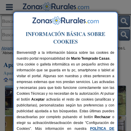
INFORMACIÓN BÁSICA SOBRE
COOKIES
Alojamientos
>
Castilla y León
>
León
>
Caboalles de Abajo
> Apartamentos L
Bienvenid@ a la información básica sobre las cookies de
´Abiseu
nuestro portal responsabilidad de
Mario Temprado Casas
.
Apartamentos L´Abiseu
Una cookie o galleta informática es un pequeño archivo de
información que se guarda en tu pc, smartphone o tablet al
Apartamentos Rurales en Caboalles de Abajo (León)
visitar el portal. Algunas son nuestras y otras pertenecen a
Alquiler completo
23+1 plazas
100 km de León
empresas externas que nos prestan servicios. Las activadas
y necesarias para que todo funcione correctamente son las
Cookies Técnicas y no necesitan de tu autorización. Al pulsar
el botón
Aceptar
activarás el resto de cookies (analíticas y
publicitarias), personalizadas según tus preferencias y con
publicidad ajustada a tus búsquedas. Estas últimas puedes
desactivarlas por completo pulsando el botón
Rechazar
o
elegir su activación/desactivación desde “Configuración de
Cookies”. Más información en nuestra
POLÍTICA DE