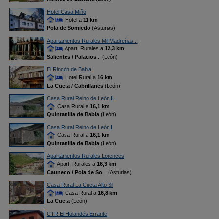
Hotel Casa Miño
Hotel a
11 km
Pola de Somiedo
(Asturias)
Apartamentos Rurales Mil Madreñas...
Apart. Rurales a
12,3 km
Salientes / Palacios
... (León)
El Rincón de Babia
Hotel Rural a
16 km
La Cueta / Cabrillanes
(León)
Casa Rural Reino de León II
Casa Rural a
16,1 km
Quintanilla de Babia
(León)
Casa Rural Reino de León I
Casa Rural a
16,1 km
Quintanilla de Babia
(León)
Apartamentos Rurales Lorences
Apart. Rurales a
16,3 km
Caunedo / Pola de So
... (Asturias)
Casa Rural La Cueta Alto Sil
Casa Rural a
16,8 km
La Cueta
(León)
CTR El Holandés Errante