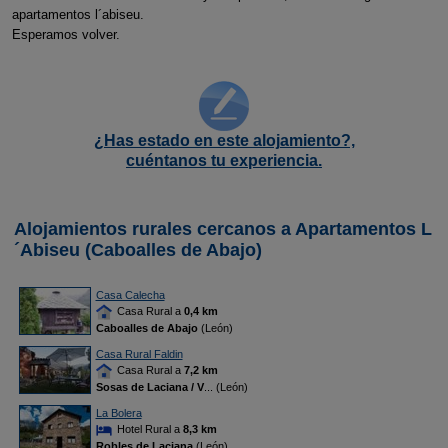
apartamentos l´abiseu.
Esperamos volver.
¿Has estado en este alojamiento?,
cuéntanos tu experiencia.
Alojamientos rurales cercanos a Apartamentos L
´Abiseu (Caboalles de Abajo)
Casa Calecha
Casa Rural a
0,4 km
Caboalles de Abajo
(León)
Casa Rural Faldin
Casa Rural a
7,2 km
Sosas de Laciana / V
... (León)
La Bolera
Hotel Rural a
8,3 km
Robles de Laciana
(León)