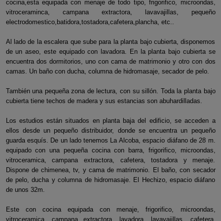
cocina,esta equipada con menaje de todo tipo, frigorifico, microondas,
vitroceraminca, campana extractora, lavavajillas, pequeño
electrodomestico,batidora,tostadora,cafetera,plancha, etc..
Al lado de la escalera que sube para la planta bajo cubierta, disponemos
de un aseo, este equipado con lavadora. En la planta bajo cubierta se
encuentra dos dormitorios, uno con cama de matrimonio y otro con dos
camas. Un baño con ducha, columna de hidromasaje, secador de pelo.
También una pequeña zona de lectura, con su sillón. Toda la planta bajo
cubierta tiene techos de madera y sus estancias son abuhardilladas.
Los estudios están situados en planta baja del edificio, se acceden a
ellos desde un pequeño distribuidor, donde se encuentra un pequeño
guarda esquís. De un lado tenemos La Alcoba, espacio diáfano de 28 m.
equipado con una pequeña cocina con barra, frigorifico, microondas,
vitroceramica, campana extractora, cafetera, tostadora y menaje.
Dispone de chimenea, tv, y cama de matrimonio. El baño, con secador
de pelo, ducha y columna de hidromasaje. El Hechizo, espacio diáfano
de unos 32m.
Este con cocina equipada con menaje, frigorifico, microondas,
vitroceramica, campana extractora, lavadora, lavavajillas, cafetera,