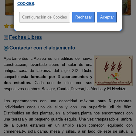
COOKIES
.
3 comentarios
Fechas Libres
Contactar con el alojamiento
Apartamentos L´Abiseu es un edificio de nueva
construcción, levantado sobre el solar de una
antigua casa de labranza del siglo XIX. Dicho
conjunto
está formado por 3 apartamentos y
dos estudios.
Cada uno de ellos con sus
respectivos nombres Balagar, Cuartal,Devesa,La Alcoba y El Hechizo.
Los apartamentos con una capacidad máxima
para 6 personas
,
individuales cada uno de ellos y con una superficie útil de 80m.
Distribuidos en dos plantas, en la primera planta nos encontramos con
una terraza y un pequeño guarda esquís. Una vez traspasado el umbral
de la puerta estamos en un amplio salón comedor, equipado con
chimenea,tv, sofá cama, mesa y sillas, a un lado de este se sitúa la