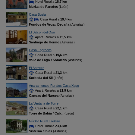
Hotel Rural a
18,7 km
Murias de Paredes
(León)
Casa Buela
Casa Rural a
19,4 km
Fondos de Vega / Degaña
(Asturias)
El Balcón del Oso
Apart. Rurales a
19,5 km
Santiago de Hermo
(Asturias)
Casa Engracita
Casa Rural a
19,6 km
Valle de Lago / Somiedo
(Asturias)
El Barreiro
Casa Rural a
21,3 km
Sorbeda del Sil
(León)
Apartamentos Rurales Casa Xepo
Apart. Rurales a
21,9 km
Cangas del Narcea
(Asturias)
La Ventana de Torre
Casa Rural a
22,1 km
Torre de Babia / Cab
... (León)
Núcleo Rural Tixileiro
Hotel Rural a
23,4 km
Sisterna / Ibias
(Asturias)