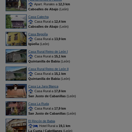
Apart. Rurales a
12,3 km
Caboalles de Abajo
(León)
Casa Calecha
Casa Rural a
12,4 km
Caboalles de Abajo
(León)
Casa Begoña
Casa Rural a
13,9 km
Igüeña
(León)
Casa Rural Reino de León I
Casa Rural a
15,1 km
Quintanilla de Babia
(León)
Casa Rural Reino de León II
Casa Rural a
15,1 km
Quintanilla de Babia
(León)
Casa La Jara Blanca
Casa Rural a
17,8 km
San Justo de Cabanillas
(León)
Casa La Ruda
Casa Rural a
17,9 km
San Justo de Cabanillas
(León)
El Rincón de Babia
Hotel Rural a
19,1 km
La Cueta / Cabrillanes
(León)