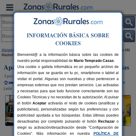
INFORMACIÓN BÁSICA SOBRE
COOKIES
Alojamientos
>
Castilla y León
>
León
>
Salientes
> Apartamentos Rurales Mil
Bienvenid@ a la información básica sobre las cookies de
Madreñas Rojas
nuestro portal responsabilidad de
Mario Temprado Casas
.
Apartamentos Rurales Mil Madreñas Rojas
Una cookie o galleta informática es un pequeño archivo de
información que se guarda en tu pc, smartphone o tablet al
Apartamentos Rurales en Salientes / Palacios del Sil (León)
visitar el portal. Algunas son nuestras y otras pertenecen a
Alquiler completo y por habitaciones
19+6 plazas
137 km de
empresas externas que nos prestan servicios. Las activadas
León
y necesarias para que todo funcione correctamente son las
Cookies Técnicas y no necesitan de tu autorización. Al pulsar
el botón
Aceptar
activarás el resto de cookies (analíticas y
publicitarias), personalizadas según tus preferencias y con
publicidad ajustada a tus búsquedas. Estas últimas puedes
desactivarlas por completo pulsando el botón
Rechazar
o
elegir su activación/desactivación desde “Configuración de
Cookies”. Más información en nuestra
POLÍTICA DE