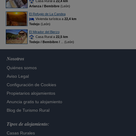
Casa Rural a
22,4 km
Arlanza / Bembibre
(León)
El Refugio de La Candea
Vivienda turística a
22,4 km
Tedejo
(León)
El Mirador del Bierzo
Casa Rural a
22,5 km
Tedejo / Bembibre /
... (León)
Nosotros
Quiénes somos
Aviso Legal
Configuración de Cookies
Propietarios alojamientos
Anuncia gratis tu alojamiento
Blog de Turismo Rural
Tipos de alojamiento:
Casas Rurales