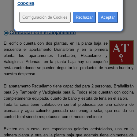
COOKIES
.
Contactar con el alojamiento
El edificio cuenta con dos plantas, en la planta baja se
encuentra el apartamento Brañalibrán y en la primera
planta los apartamentos Tambarón, Recuélamo y
Valdiglesia. Además, en la planta baja hay un pequeño
restaurante donde se pueden degustar los productos de nuestra huerta y
nuestra despensa.
El apartamento Recuélamo tiene capacidad para 2 personas, Brañalibrán
para 5 y Tambarón y Valdiglesia para 6. Todos ellos cuentan con cocina
completamente equipada, cuarto de baño y estufa de leña en el salón.
Toda la casa tiene calefacción central producida por una caldera de
biomasa y agua caliente generada con energía solar, que nos da un
confort total siendo respetuosos con el medio ambiente.
Existen en la casa, dos espaciosas galerías acristaladas, una en la
primera planta y otra en la planta baja que además tiene chimenea de