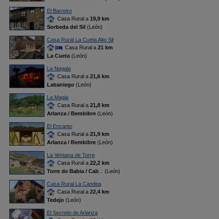
El Barreiro
Casa Rural a
19,9 km
Sorbeda del Sil
(León)
Casa Rural La Cueta Alto Sil
Casa Rural a
21 km
La Cueta
(León)
La Nogala
Casa Rural a
21,6 km
Labaniego
(León)
La Magia
Casa Rural a
21,8 km
Arlanza / Bembibre
(León)
El Encanto
Casa Rural a
21,9 km
Arlanza / Bembibre
(León)
La Ventana de Torre
Casa Rural a
22,2 km
Torre de Babia / Cab
... (León)
Casa Rural La Candea
Casa Rural a
22,4 km
Tedejo
(León)
El Secreto de Arlanza