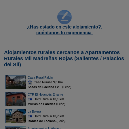
¿Has estado en este alojamiento?,
cuéntanos tu experiencia.
Alojamientos rurales cercanos a Apartamentos
Rurales Mil Madreñas Rojas (Salientes / Palacios
del Sil)
Casa Rural Faldin
Casa Rural a
9,6 km
Sosas de Laciana / V
... (León)
CTR El Holandés Errante
Hotel Rural a
10,1 km
Murias de Paredes
(León)
La Bolera
Hotel Rural a
10,7 km
Robles de Laciana
(León)
Apartamentos L´Abiseu