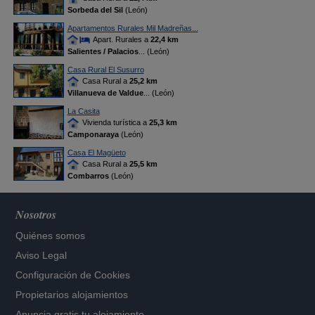
Sorbeda del Sil
(León)
Apartamentos Rurales Mil Madreñas...
Apart. Rurales a
22,4 km
Salientes / Palacios
... (León)
Casa Rural El Susurro
Casa Rural a
25,2 km
Villanueva de Valdue
... (León)
La Casita
Vivienda turística a
25,3 km
Camponaraya
(León)
Casa El Magüeto
Casa Rural a
25,5 km
Combarros
(León)
Nosotros
Quiénes somos
Aviso Legal
Configuración de Cookies
Propietarios alojamientos
Anuncia gratis tu alojamiento