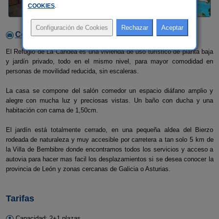
COOKIES
.
Contactar con el alojamiento
El Refugio de La Candea es una vivienda de uso turístico de planta baja
y jardín privado, todo en el mismo nivel, para mayor comodidad en
personas de movilidad reducida, sin escaleras.
La casa se compone del salón comedor un espacio diáfano amplio y
alegre con mucha luz y preciosas vistas. Un baño con ducha y una
habitación con cama de 1,50cm.
El jardín está totalmente cerrado, en una pequeña aldea del Bierzo
rodeada de naturaleza y muy accesible por carretera a tan solo 5 km de
la Villa de Bembibre donde encontramos todos los servicios y acceso a
autovia para hacer mas facil los desplazamientos si se desea conocer la
provincia de León y zonas cercanas de Galicia o Asturias.
Tarifas
Capacidad: 2+1 plazas