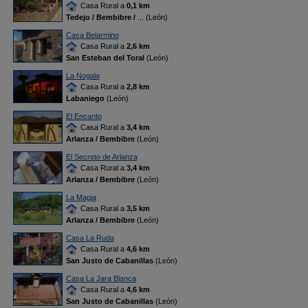
Casa Rural a
0,1 km
Tedejo / Bembibre /
... (León)
Casa Belarmino
Casa Rural a
2,6 km
San Esteban del Toral
(León)
La Nogala
Casa Rural a
2,8 km
Labaniego
(León)
El Encanto
Casa Rural a
3,4 km
Arlanza / Bembibre
(León)
El Secreto de Arlanza
Casa Rural a
3,4 km
Arlanza / Bembibre
(León)
La Magia
Casa Rural a
3,5 km
Arlanza / Bembibre
(León)
Casa La Ruda
Casa Rural a
4,6 km
San Justo de Cabanillas
(León)
Casa La Jara Blanca
Casa Rural a
4,6 km
San Justo de Cabanillas
(León)