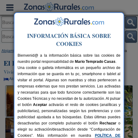
INFORMACIÓN BÁSICA SOBRE
COOKIES
Alojamientos
>
Castilla y León
>
León
>
Tedejo
> El Refugio de La Candea
Bienvenid@ a la información básica sobre las cookies de
El Refugio de La Candea
nuestro portal responsabilidad de
Mario Temprado Casas
.
Una cookie o galleta informática es un pequeño archivo de
Vivienda turística en Tedejo (León)
información que se guarda en tu pc, smartphone o tablet al
Alquiler por habitaciones
2+1 plazas
81 km de León
visitar el portal. Algunas son nuestras y otras pertenecen a
empresas externas que nos prestan servicios. Las activadas
y necesarias para que todo funcione correctamente son las
Cookies Técnicas y no necesitan de tu autorización. Al pulsar
el botón
Aceptar
activarás el resto de cookies (analíticas y
publicitarias), personalizadas según tus preferencias y con
publicidad ajustada a tus búsquedas. Estas últimas puedes
desactivarlas por completo pulsando el botón
Rechazar
o
elegir su activación/desactivación desde “Configuración de
Cookies”. Más información en nuestra
POLÍTICA DE