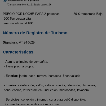
(Camas matrimonio: 1, Sofás cama: 1)
PRECIO POR NOCHE PARA 2 personas - - - - - - -80 € temporada Baja
90€ Temporada alta
persona adicional 10€
Número de Registro de Turismo
Signatura
: VT.24-0529
Características
- Admite animales de compañía.
- Tiene piscina propia.
- Exterior:
jardín, patio, terraza, barbacoa, finca vallada.
- Interior:
calefacción, salón, salón-comedor, televisión, chimenea,
baño, cocina, vitrocerámica / inducción, microondas, lavadora.
- Servicios:
conexión a internet, cuna para bebé disponible,
documentación disponible sobre la zona.