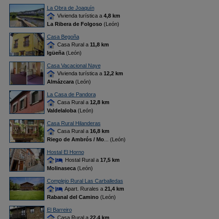
La Obra de Joaquín
Vivienda turística a
4,8 km
La Ribera de Folgoso
(León)
Casa Begoña
Casa Rural a
11,8 km
Igüeña
(León)
Casa Vacacional Naye
Vivienda turística a
12,2 km
Almázcara
(León)
La Casa de Pandora
Casa Rural a
12,8 km
Valdelaloba
(León)
Casa Rural Hilanderas
Casa Rural a
16,8 km
Riego de Ambrós / Mo
... (León)
Hostal El Horno
Hostal Rural a
17,5 km
Molinaseca
(León)
Complejo Rural Las Carballedas
Apart. Rurales a
21,4 km
Rabanal del Camino
(León)
El Barreiro
Casa Rural a
22,4 km