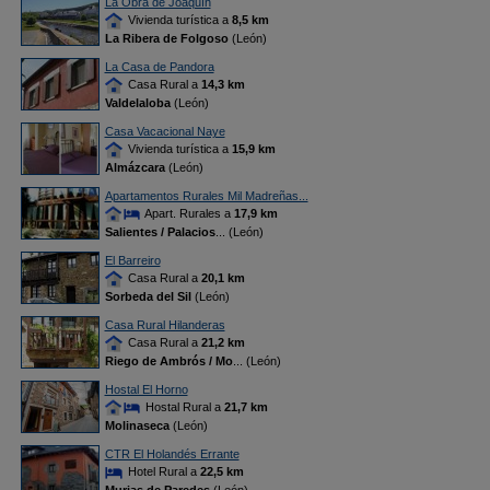
La Obra de Joaquín
Vivienda turística a
8,5 km
La Ribera de Folgoso
(León)
La Casa de Pandora
Casa Rural a
14,3 km
Valdelaloba
(León)
Casa Vacacional Naye
Vivienda turística a
15,9 km
Almázcara
(León)
Apartamentos Rurales Mil Madreñas...
Apart. Rurales a
17,9 km
Salientes / Palacios
... (León)
El Barreiro
Casa Rural a
20,1 km
Sorbeda del Sil
(León)
Casa Rural Hilanderas
Casa Rural a
21,2 km
Riego de Ambrós / Mo
... (León)
Hostal El Horno
Hostal Rural a
21,7 km
Molinaseca
(León)
CTR El Holandés Errante
Hotel Rural a
22,5 km