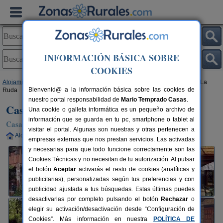
INFORMACIÓN BÁSICA SOBRE
COOKIES
Alojamientos
>
Castilla y León
>
León
>
San Justo de Cabanillas
> Casa La
Bienvenid@ a la información básica sobre las cookies de
Ruda
nuestro portal responsabilidad de
Mario Temprado Casas
.
Casa La Ruda
Una cookie o galleta informática es un pequeño archivo de
información que se guarda en tu pc, smartphone o tablet al
Casa Rural en San Justo de Cabanillas (León)
visitar el portal. Algunas son nuestras y otras pertenecen a
Alquiler completo
10+3 plazas
80 km de León
empresas externas que nos prestan servicios. Las activadas
y necesarias para que todo funcione correctamente son las
Cookies Técnicas y no necesitan de tu autorización. Al pulsar
el botón
Aceptar
activarás el resto de cookies (analíticas y
publicitarias), personalizadas según tus preferencias y con
publicidad ajustada a tus búsquedas. Estas últimas puedes
desactivarlas por completo pulsando el botón
Rechazar
o
elegir su activación/desactivación desde “Configuración de
Cookies”. Más información en nuestra
POLÍTICA DE