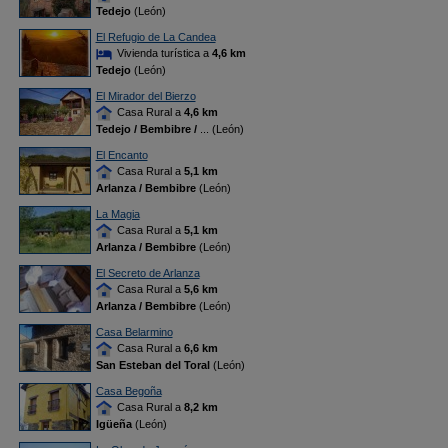
Tedejo
(León)
El Refugio de La Candea
Vivienda turística a
4,6 km
Tedejo
(León)
El Mirador del Bierzo
Casa Rural a
4,6 km
Tedejo / Bembibre /
... (León)
El Encanto
Casa Rural a
5,1 km
Arlanza / Bembibre
(León)
La Magia
Casa Rural a
5,1 km
Arlanza / Bembibre
(León)
El Secreto de Arlanza
Casa Rural a
5,6 km
Arlanza / Bembibre
(León)
Casa Belarmino
Casa Rural a
6,6 km
San Esteban del Toral
(León)
Casa Begoña
Casa Rural a
8,2 km
Igüeña
(León)