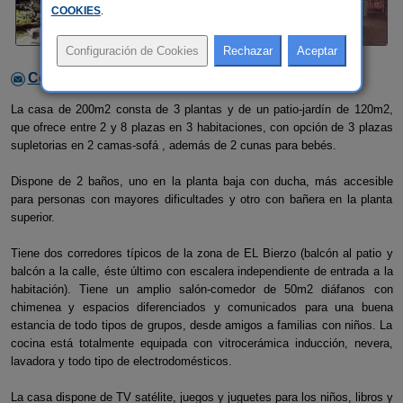
COOKIES
.
Contactar con el alojamiento
La casa de 200m2 consta de 3 plantas y de un patio-jardín de 120m2,
que ofrece entre 2 y 8 plazas en 3 habitaciones, con opción de 3 plazas
supletorias en 2 camas-sofá , además de 2 cunas para bebés.
Dispone de 2 baños, uno en la planta baja con ducha, más accesible
para personas con mayores dificultades y otro con bañera en la planta
superior.
Tiene dos corredores típicos de la zona de EL Bierzo (balcón al patio y
balcón a la calle, éste último con escalera independiente de entrada a la
habitación). Tiene un amplio salón-comedor de 50m2 diáfanos con
chimenea y espacios diferenciados y comunicados para una buena
estancia de todo tipos de grupos, desde amigos a familias con niños. La
cocina está totalmente equipada con vitrocerámica inducción, nevera,
lavadora y todo tipo de electrodomésticos.
La casa dispone de TV satélite, juegos y juguetes para los niños, libros y