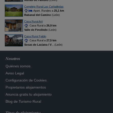
Murias de Paredes
(León)
Complejo Rural Las Carballedas
Apart. Rurales a
25,1 km
Rabanal del Camino
(León)
Casa Rural Arti
Casa Rural a
26,9 km
Valle de Finolledo
(León)
Casa Rural Faldin
Casa Rural a
27,5 km
Sosas de Laciana / V
... (León)
Nosotros
Quiénes somos
Aviso Legal
Configuración de Cookies
Propietarios alojamientos
Anuncia gratis tu alojamiento
Blog de Turismo Rural
Tipos de alojamiento: