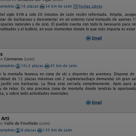
completo
16 plazas
34 km de León
Fechas Libres
del siglo XVIII a solo 20 minutos de León recién reformada. Amplia, acoge
frutar de barbacoas y desconectar en un entorno rural tranquilo de apenas 
spacios naturales y de ocio. El pueblo cuenta con todo lo necesario para rela
multitudes y el bullicio, en esos momentos donde lo que más importa es estar 
Email
es
en
Carmenes
(León)
completo
10+2 plazas
45 km de León
en la montaña leonesa en zona de ski y deportes de aventura. Dispone de
bilidad de 12 plazas máximas con 2 supletorías(bajo demanda) Un gran sa
jardín con barbacoa. La finca esta cerrada completamente. Apto para gru
y de relax. Es una preciosa zona de montaña donde tendrás la oportunida
a, y sobre todo actividades invernales.
Email
 Arti
en
Valle de Finolledo
(León)
completo
8 plazas
135 km de León