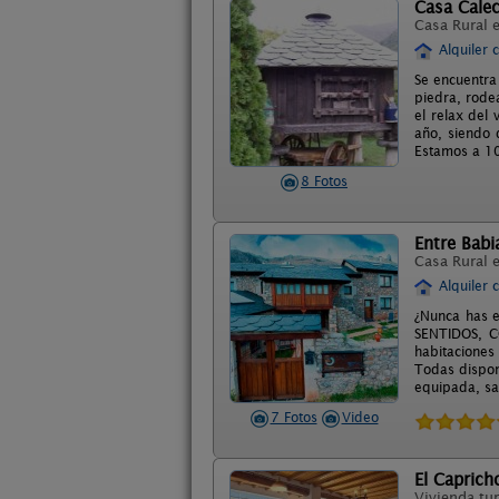
Casa Cale
Casa Rural 
Alquiler 
Se encuentra 
piedra, rode
el relax del 
año, siendo 
Estamos a 10
8 Fotos
Entre Babi
Casa Rural 
Alquiler 
¿Nunca has e
SENTIDOS, C
habitaciones
Todas dispon
equipada, sal
7 Fotos
Video
El Caprich
Vivienda tur