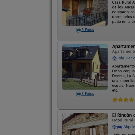
Casa Rural A
de los Ancar
equipado co
dormitorios d
patio en la e
8 Fotos
Apartamen
Apartament
Alquiler 
Apartamentos
Dicho conjun
Devesa, La A
una superfic
esquís. Nues
etc.
8 Fotos
El Rincón 
Hotel Rural
Alquil
¿Aún no cono