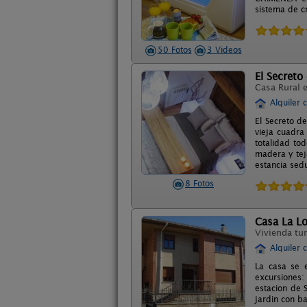
sistema de c
50 Fotos
3 Videos
El Secreto
Casa Rural 
Alquiler 
El Secreto de
vieja cuadra
totalidad to
madera y tej
estancia sedu
8 Fotos
Casa La L
Vivienda tur
Alquiler 
La casa se e
excursiones
estacion de 
jardin con b