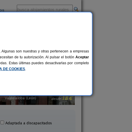
ios
-
al. Algunas son nuestras y otras pertenecen a empresas
ibilidad
.)
cesitan de tu autorización. Al pulsar el botón
Aceptar
uedas. Estas últimas puedes desactivarlas por completo
CA DE COOKIES
.
Bustefrades
La Ponteja
10+2 pers.
24 €
Carmenes (León)
Fresno de La Valduerna
desde
Adaptada a discapacitados