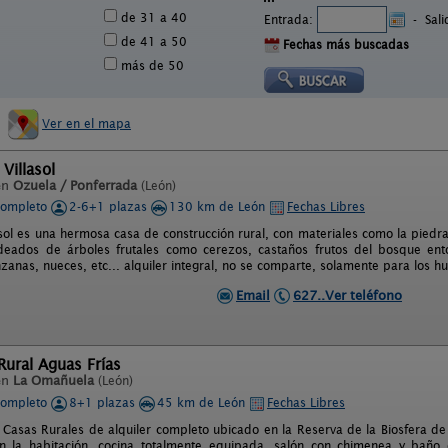
de 31 a 40
Entrada:
-
Sal
de 41 a 50
Fechas más buscadas
más de 50
Ver en el mapa
Villasol
en
Ozuela / Ponferrada
(León)
completo
2-6+1 plazas
130 km de León
Fechas Libres
asol es una hermosa casa de construcción rural, con materiales como la pied
eados de árboles frutales como cerezos, castaños frutos del bosque entor
zanas, nueces, etc... alquiler integral, no se comparte, solamente para los 
Email
627..Ver teléfono
ural Aguas Frías
en
La Omañuela
(León)
completo
8+1 plazas
45 km de León
Fechas Libres
Casas Rurales de alquiler completo ubicado en la Reserva de la Biosfera d
 la habitación, cocina totalmente equipada, salón con chimenea y baño