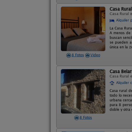
Casa Rura
Casa Rural 
Alquiler 
La Casa Rura
A menos de 4
buscan senci
se pueden al
única en la z
8 Fotos
Video
Casa Bela
Casa Rural 
Alquiler 
Casa rural d
todo lo nece
urbana cerca
para 8 perso
doble y otra
8 Fotos