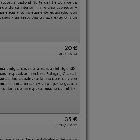
ticos, situado al Norte del Bierzo y cerca
ndo de su interior, un refugio acogedor y
a americana completamente equipada, dos
 baños y un aseo. Una terraza exterior y un
20 €
pers/noche
na antigua casa de labranza del siglo XIX.
sus respectivos nombres Balagar, Cuartal,
nas, individuales cada uno de ellos y con
tramos con una terraza y un pequeño guarda
a cubierta de un espeso bosque de robles,
35 €
pers/noche
mente por el lugar privilegiado donde se