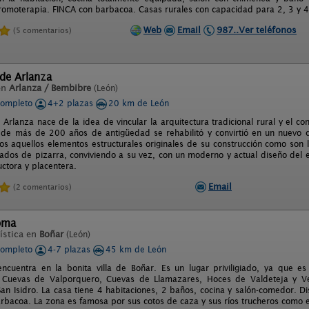
romoterapia. FINCA con barbacoa. Casas rurales con capacidad para 2, 3 y 4
Web
Email
987..Ver teléfonos
(5 comentarios)
 de Arlanza
en
Arlanza / Bembibre
(León)
completo
4+2 plazas
20 km de León
 Arlanza nace de la idea de vincular la arquitectura tradicional rural y el c
 de más de 200 años de antigüedad se rehabilitó y convirtió en un nuevo 
dos aquellos elementos estructurales originales de su construcción como son
ados de pizarra, conviviendo a su vez, con un moderno y actual diseño del es
ctora y placentera.
Email
(2 comentarios)
oma
ística en
Boñar
(León)
completo
4-7 plazas
45 km de León
ncuentra en la bonita villa de Boñar. Es un lugar priviligiado, ya que 
: Cuevas de Valporquero, Cuevas de Llamazares, Hoces de Valdeteja y V
San Isidro. La casa tiene 4 habitaciones, 2 baños, cocina y salón-comedor. 
arbacoa. La zona es famosa por sus cotos de caza y sus ríos trucheros como e