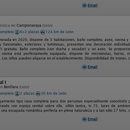
Email
ística en
Camponaraya
(León)
completo
6+2 plazas
124 km de León
enovada en 2020, dispone de 3 habitaciones, baño completo, aseo, cocina y s
 funcionales, exteriores y luminosas, presentan una decoración individua
Fi gratuita. Baño completo (con ducha y secador) y un aseo. Se proporcio
a cocina está perfectamente equipada, dispone de microondas, horno, vit
. Los niños pueden alojarse en el establecimiento. Disponibilidad de tronas, 
Email
l I
en
Benllera
(León)
completo
2 plazas
30 km de León
jamiento tipo casa completa para dos personas especialmente concebido pa
ande con espejo cenital sobre ella, sillón tantra, tv 75, luces de ambie
a una escapada romántica perfecta en plena naturaleza y a tan sólo 27 kms. 
Email