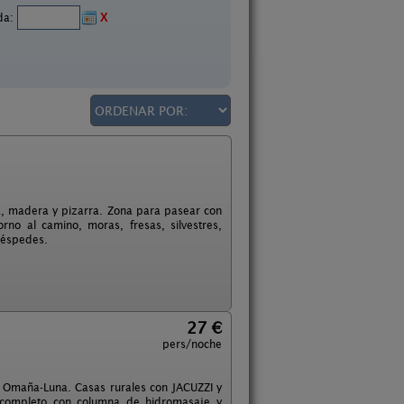
ida:
X
ra, madera y pizarra. Zona para pasear con
no al camino, moras, fresas, silvestres,
huéspedes.
27 €
pers/noche
e Omaña-Luna. Casas rurales con JACUZZI y
 completo con columna de hidromasaje y