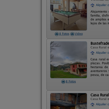
Alquiler 
Alojamiento 
familia, dis
de amplios e
lejos de las 
8 Fotos
Video
Bustefrad
Casa Rural 
Alquiler 
Casa rural 
plazas. Posi
hectarea de 
aventureros 
pesca, de caz
8 Fotos
Casa Rural
Casa Rural 
Alquiler 