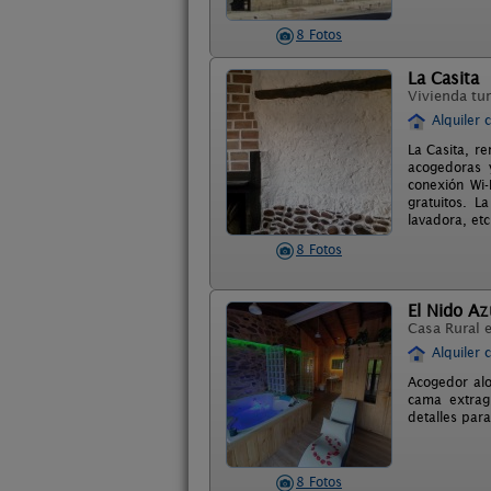
8 Fotos
La Casita
Vivienda tur
Alquiler 
La Casita, r
acogedoras y
conexión Wi-
gratuitos. L
lavadora, etc
8 Fotos
El Nido Azu
Casa Rural 
Alquiler 
Acogedor alo
cama extragr
detalles par
8 Fotos