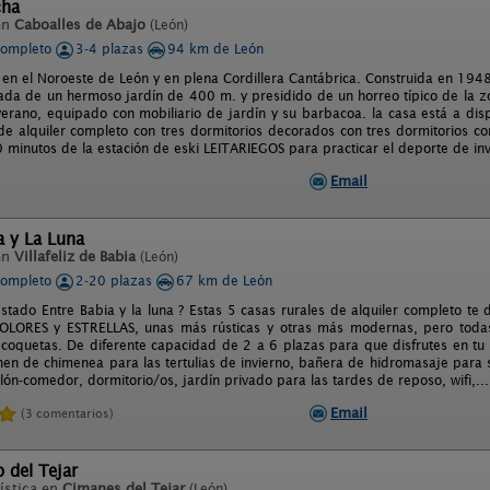
cha
en
Caboalles de Abajo
(León)
completo
3-4 plazas
94 km de León
en el Noroeste de León y en plena Cordillera Cantábrica. Construida en 1948 f
ada de un hermoso jardín de 400 m. y presidido de un horreo típico de la zo
verano, equipado con mobiliario de jardín y su barbacoa. la casa está a disp
de alquiler completo con tres dormitorios decorados con tres dormitorios co
 minutos de la estación de eski LEITARIEGOS para practicar el deporte de inv
Email
a y La Luna
en
Villafeliz de Babia
(León)
completo
2-20 plazas
67 km de León
stado Entre Babia y la luna ? Estas 5 casas rurales de alquiler completo t
OLORES y ESTRELLAS, unas más rústicas y otras más modernas, pero toda
 coquetas. De diferente capacidad de 2 a 6 plazas para que disfrutes en tu
en de chimenea para las tertulias de invierno, bañera de hidromasaje para s
ón-comedor, dormitorio/os, jardín privado para las tardes de reposo, wifi,...
Email
(3 comentarios)
o del Tejar
ística en
Cimanes del Tejar
(León)