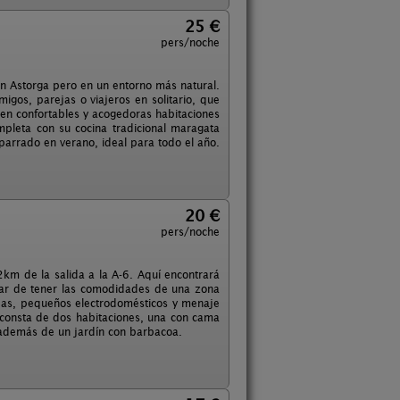
25 €
pers/noche
en Astorga pero en un entorno más natural.
gos, parejas o viajeros en solitario, que
 en confortables y acogedoras habitaciones
pleta con su cocina tradicional maragata
mparrado en verano, ideal para todo el año.
20 €
pers/noche
2km de la salida a la A-6. Aquí encontrará
ejar de tener las comodidades de una zona
das, pequeños electrodomésticos y menaje
 consta de dos habitaciones, una con cama
 además de un jardín con barbacoa.