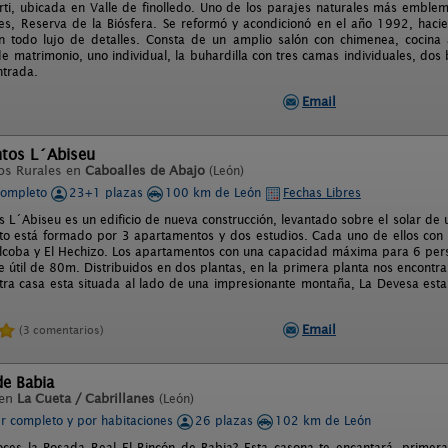
rti, ubicada en Valle de finolledo. Uno de los parajes naturales más emblemá
es, Reserva de la Biósfera. Se reformó y acondicionó en el año 1992, hacie
n todo lujo de detalles. Consta de un amplio salón con chimenea, cocin
e matrimonio, uno individual, la buhardilla con tres camas individuales, dos
ntrada.
Email
tos L´Abiseu
os Rurales en
Caboalles de Abajo
(León)
completo
23+1 plazas
100 km de León
Fechas Libres
 L´Abiseu es un edificio de nueva construcción, levantado sobre el solar de u
to está formado por 3 apartamentos y dos estudios. Cada uno de ellos con 
lcoba y El Hechizo. Los apartamentos con una capacidad máxima para 6 perso
ie útil de 80m. Distribuidos en dos plantas, en la primera planta nos encon
tra casa esta situada al lado de una impresionante montaña, La Devesa est
Email
(3 comentarios)
de Babia
 en
La Cueta / Cabrillanes
(León)
er completo y por habitaciones
26 plazas
102 km de León
ces la Posada Real El Rincón de Babia? Esta casona te encantará, primera