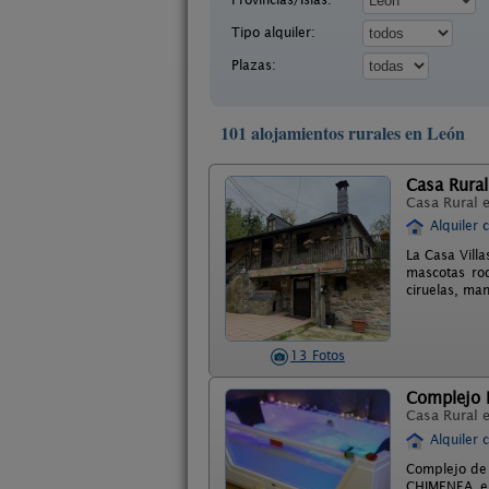
Tipo alquiler:
Plazas:
101 alojamientos rurales en León
Casa Rural 
Casa Rural 
Alquiler 
La Casa Vill
mascotas rod
ciruelas, man
13 Fotos
Complejo R
Casa Rural 
Alquiler 
Complejo de 
CHIMENEA en