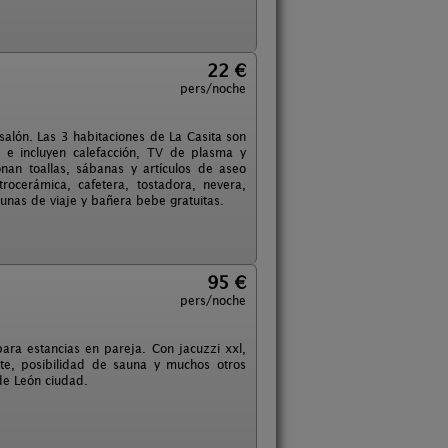
22 €
pers/noche
alón. Las 3 habitaciones de La Casita son
l e incluyen calefacción, TV de plasma y
nan toallas, sábanas y artículos de aseo
rocerámica, cafetera, tostadora, nevera,
cunas de viaje y bañera bebe gratuitas.
95 €
pers/noche
ra estancias en pareja. Con jacuzzi xxl,
nte, posibilidad de sauna y muchos otros
de León ciudad.