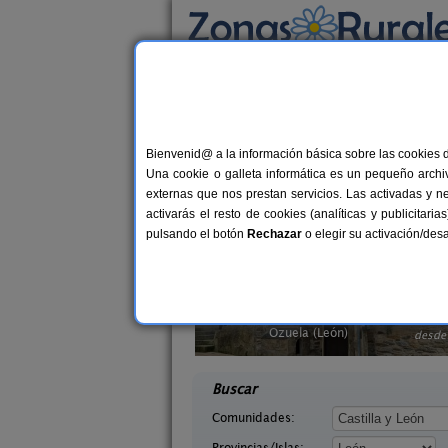
Busca por alojamiento
Alojamientos
>
Castilla y León
> León
Casas Rurales en Le
Bienvenid@ a la información básica sobre las cookies 
Una cookie o galleta informática es un pequeño archiv
Alojamientos rurales para disfrutar del
externas que nos prestan servicios. Las activadas y n
activarás el resto de cookies (analíticas y publicita
pulsando el botón
Rechazar
o elegir su activación/de
illasol
Complejo Rural Aguas Frías
2-6+1 pers.
8+
36 €
eón)
La Omañuela (León)
desde
desd
Buscar
Comunidades:
Provincias/Islas: