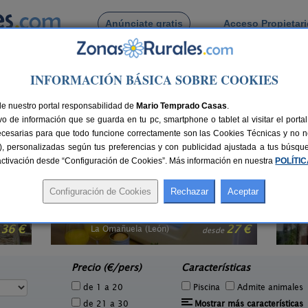
Anúnciate gratis
Acceso Propietar
Busca por pueblo
INFORMACIÓN BÁSICA SOBRE COOKIES
ón
de nuestro portal responsabilidad de
Mario Temprado Casas
.
o de información que se guarda en tu pc, smartphone o tablet al visitar el port
 turismo rural en León (
19 con opiniones
,
10 con reserva online
,
2 con dispon
ecesarias para que todo funcione correctamente son las Cookies Técnicas y no ne
rias), personalizadas según tus preferencias y con publicidad ajustada a tus búsq
sactivación desde “Configuración de Cookies”. Más información en nuestra
POLÍTI
La Casa de Pandora
1 pers.
2-5 pers.
27 €
18 €
Valdelaloba (León)
e
desde
Precio (€/pers)
Características
de 1 a 20
Piscina
Admite animales
de 21 a 30
Mostrar más características