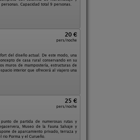
 personas. Capacidad total 9 personas.
20 €
pers/noche
onfort del diseño actual. De este modo, una
concepto de casa rural conservando en su
 los muros de mampostería, estructuras de
pacio interior que ofrecerá al viajero una
25 €
pers/noche
es punto de partida de numerosas rutas y
egacervera, Museo de la Fauna Salvaje y
Dispone de aparcamiento privado, terraza y
l rio Porma y el Curueño.