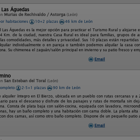
l Las Águedas
en
Murias de Rechivaldo / Astorga
(León)
por habitaciones
10+2 plazas
46 km de León
l Las Águedas es la mejor opción para practicar el Turismo Rural y alojarse 
 Km. de la ciudad, nuestra Casa Rural es ideal para familias, grupos de ami
llas comodidades, más detalles y privacidad. Sus 10 plazas están repartidas
quilar individualmente o en pareja o también podemos alquilar la casa com
ona. Su chimenea el zaguán/salón principal en invierno y su patio fresco y e
Email
rmino
en
San Esteban del Toral
(León)
completo
2-5+1 plazas
90 km de León
e alquiler íntegro en El Bierzo, ubicada en un pueblo con rutas cercanas y a 
sario para el descanso y disfrute de los paisajes y rutas de montaña sin d
na. Consta de plata baja con salón-cocina, equipada con lavadora, microon
nas, hay un baño completo y una habitación con cama doble. La planta alta
 con dos camas, así como otro baño completo. Dispone de un pequeño patio
Email