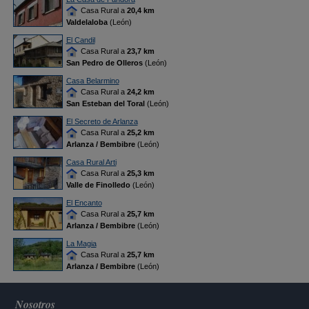
Casa Rural a
20,4 km
Valdelaloba
(León)
El Candil
Casa Rural a
23,7 km
San Pedro de Olleros
(León)
Casa Belarmino
Casa Rural a
24,2 km
San Esteban del Toral
(León)
El Secreto de Arlanza
Casa Rural a
25,2 km
Arlanza / Bembibre
(León)
Casa Rural Arti
Casa Rural a
25,3 km
Valle de Finolledo
(León)
El Encanto
Casa Rural a
25,7 km
Arlanza / Bembibre
(León)
La Magia
Casa Rural a
25,7 km
Arlanza / Bembibre
(León)
Nosotros