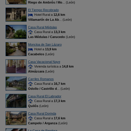
Riego de Ambrós / Mo
... (León)
El Tiempo Recobrado
Hotel Rural a
12,6 km
Villamartín de La Ab
... (León)
Casa Rural Médulas
Casa Rural a
13,3 km
Las Médulas / Carucedo
(León)
Moncloa de San Lázaro
Hotel a
13,9 km
Cacabelos
(León)
Casa Vacacional Naye
Vivienda turística a
14,8 km
Almázcara
(León)
Carriles Romanos
Casa Rural a
16,7 km
Odollo / Castrillo d
... (León)
Casa Rural El Labrador
Casa Rural a
17,3 km
Quilós
(León)
Casa Rural Dorinda
Casa Rural a
17,6 km
Campelo / Arganza
(León)
La Casa de Pandora