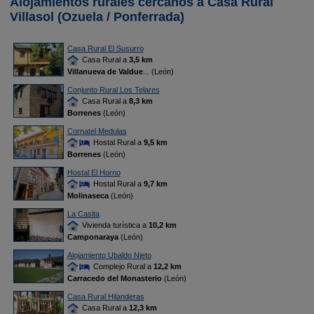
Alojamientos rurales cercanos a Casa Rural
Villasol (Ozuela / Ponferrada)
Casa Rural El Susurro
Casa Rural a
3,5 km
Villanueva de Valdue
... (León)
Conjunto Rural Los Telares
Casa Rural a
8,3 km
Borrenes
(León)
Cornatel Medulas
Hostal Rural a
9,5 km
Borrenes
(León)
Hostal El Horno
Hostal Rural a
9,7 km
Molinaseca
(León)
La Casita
Vivienda turística a
10,2 km
Camponaraya
(León)
Alojamiento Ubaldo Nieto
Complejo Rural a
12,2 km
Carracedo del Monasterio
(León)
Casa Rural Hilanderas
Casa Rural a
12,3 km