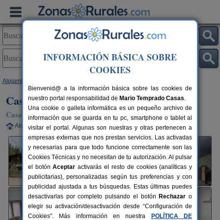
INFORMACIÓN BÁSICA SOBRE
COOKIES
Alojamientos
>
Castilla y León
>
León
>
Ozuela
> Casa Rural Villasol
Bienvenid@ a la información básica sobre las cookies de
Casa Rural Villasol
nuestro portal responsabilidad de
Mario Temprado Casas
.
Una cookie o galleta informática es un pequeño archivo de
Casa Rural en Ozuela / Ponferrada (León)
información que se guarda en tu pc, smartphone o tablet al
Alquiler completo
2-6+1 plazas
130 km de León
visitar el portal. Algunas son nuestras y otras pertenecen a
empresas externas que nos prestan servicios. Las activadas
y necesarias para que todo funcione correctamente son las
Cookies Técnicas y no necesitan de tu autorización. Al pulsar
el botón
Aceptar
activarás el resto de cookies (analíticas y
publicitarias), personalizadas según tus preferencias y con
publicidad ajustada a tus búsquedas. Estas últimas puedes
desactivarlas por completo pulsando el botón
Rechazar
o
elegir su activación/desactivación desde “Configuración de
Cookies”. Más información en nuestra
POLÍTICA DE