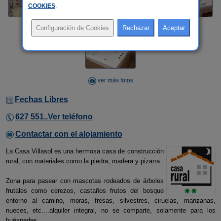
COOKIES
.
ver más fotos
Fechas Libres
627 551..Ver teléfono
Contactar con el alojamiento
La Casa Villasol es una hermosa casa de construcción
rural, con materiales como la piedra, madera y pizarra.
Zona para pasear con mascotas rodeados de árboles
frutales como cerezos, castaños frutos del bosque
entorno al camino, moras, fresas, silvestres, ciruelas, manzanas,
nueces, etc....alquiler integral, no se comparte, solamente para los
huéspedes.