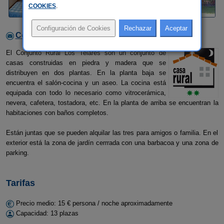
COOKIES
.
Contactar con el alojamiento
El Conjunto Rural Los Telares son un conjunto de
casas construidas en piedra y madera que se
distribuyen en dos plantas. En la planta baja se
encuentra el salón-cocina y un aseo. La cocina está
equipada con todo lo necesario como vitrocerámica,
nevera, cafetera, tostadora, etc. En la planta de arriba se encuentran la
habitaciones con baños completos.
Están juntas que se pueden alquilar las tres para amigos o familia. En el
exterior está la zona de jardín cerrrada con una barbacoa y una zona de
parking.
Tarifas
Precio medio: 15 € persona / noche aproximadamente
Capacidad: 13 plazas