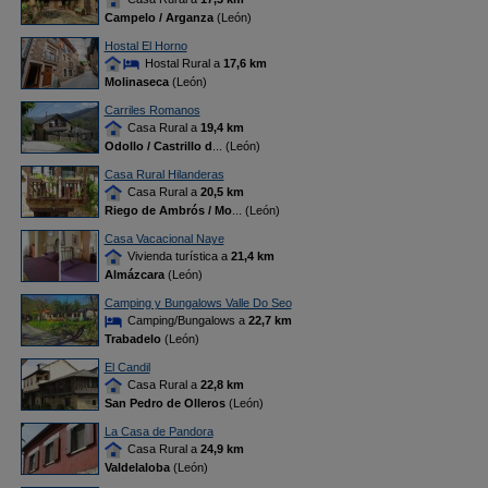
Campelo / Arganza
(León)
Hostal El Horno
Hostal Rural a
17,6 km
Molinaseca
(León)
Carriles Romanos
Casa Rural a
19,4 km
Odollo / Castrillo d
... (León)
Casa Rural Hilanderas
Casa Rural a
20,5 km
Riego de Ambrós / Mo
... (León)
Casa Vacacional Naye
Vivienda turística a
21,4 km
Almázcara
(León)
Camping y Bungalows Valle Do Seo
Camping/Bungalows a
22,7 km
Trabadelo
(León)
El Candil
Casa Rural a
22,8 km
San Pedro de Olleros
(León)
La Casa de Pandora
Casa Rural a
24,9 km
Valdelaloba
(León)