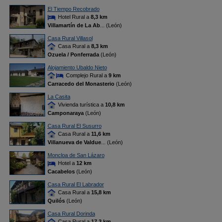
El Tiempo Recobrado
Hotel Rural a
8,3 km
Villamartín de La Ab
... (León)
Casa Rural Villasol
Casa Rural a
8,3 km
Ozuela / Ponferrada
(León)
Alojamiento Ubaldo Nieto
Complejo Rural a
9 km
Carracedo del Monasterio
(León)
La Casita
Vivienda turística a
10,8 km
Camponaraya
(León)
Casa Rural El Susurro
Casa Rural a
11,6 km
Villanueva de Valdue
... (León)
Moncloa de San Lázaro
Hotel a
12 km
Cacabelos
(León)
Casa Rural El Labrador
Casa Rural a
15,8 km
Quilós
(León)
Casa Rural Dorinda
Casa Rural a
17,3 km