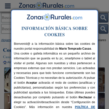
INFORMACIÓN BÁSICA SOBRE
COOKIES
Alojamientos
>
Castilla y León
>
León
>
Borrenes
> Conjunto Rural Los Telares
Bienvenid@ a la información básica sobre las cookies de
Conjunto Rural Los Telares
nuestro portal responsabilidad de
Mario Temprado Casas
.
Una cookie o galleta informática es un pequeño archivo de
Casa Rural en Borrenes (León)
información que se guarda en tu pc, smartphone o tablet al
Alquiler completo
13 plazas
133 km de León
visitar el portal. Algunas son nuestras y otras pertenecen a
empresas externas que nos prestan servicios. Las activadas
y necesarias para que todo funcione correctamente son las
Cookies Técnicas y no necesitan de tu autorización. Al pulsar
el botón
Aceptar
activarás el resto de cookies (analíticas y
publicitarias), personalizadas según tus preferencias y con
publicidad ajustada a tus búsquedas. Estas últimas puedes
desactivarlas por completo pulsando el botón
Rechazar
o
elegir su activación/desactivación desde “Configuración de
Cookies”. Más información en nuestra
POLÍTICA DE