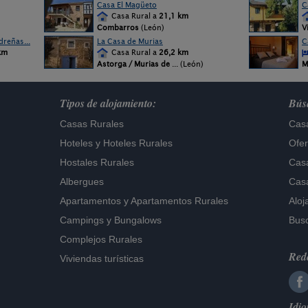
Casa El Magüeto
C
Casa Rural a
21,1 km
Combarros
(León)
V
reñas...
La Casa de Murias
C
km
Casa Rural a
26,2 km
Astorga / Murias de
... (León)
M
Tipos de alojamiento:
Búsq
Casas Rurales
Casa
Hoteles
y
Hoteles Rurales
Ofer
Hostales Rurales
Casa
Albergues
Casa
Apartamentos
y
Apartamentos Rurales
Aloj
Campings y Bungalows
Busc
Complejos Rurales
Rede
Viviendas turísticas
Idi