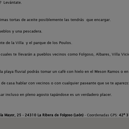
?? Levántate.
ísimas tortas de aceite posiblemente las tendrás que encargar.
eblos y una pescadera.
nte de la Villa y el parque de los Poulos.
cuales te llevarán a pueblos vecinos como Folgoso, Albares, Villa Vic
la playa fluvial podrás tomar un café con hielo en el Meson Ramos o en 
ta de casa hablar con vecinos o con cualquier paseante que se te aparezc
nsar incluso en pleno agosto tapándose es un verdadero placer.
ía Mayor, 25 - 24310 La Ribera de Folgoso (León)
- Coordenadas GPS:
42º 3