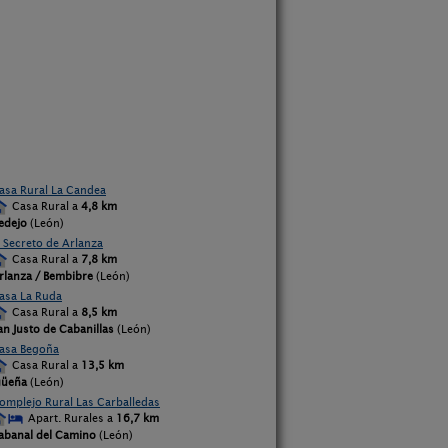
asa Rural La Candea
Casa Rural a
4,8 km
edejo
(León)
l Secreto de Arlanza
Casa Rural a
7,8 km
rlanza / Bembibre
(León)
asa La Ruda
Casa Rural a
8,5 km
an Justo de Cabanillas
(León)
asa Begoña
Casa Rural a
13,5 km
güeña
(León)
omplejo Rural Las Carballedas
Apart. Rurales a
16,7 km
abanal del Camino
(León)