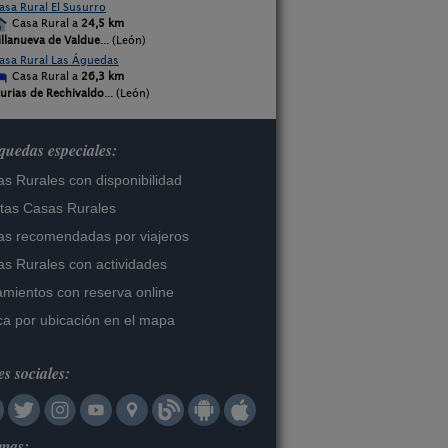
asa Rural El Susurro
Casa Rural a
24,5 km
illanueva de Valdue
... (León)
asa Rural Las Águedas
Casa Rural a
26,3 km
urias de Rechivaldo
... (León)
uedas especiales:
s Rurales con disponibilidad
tas Casas Rurales
s recomendadas por viajeros
s Rurales con actividades
amientos con reserva online
a por ubicación en el mapa
s sociales:
omas: