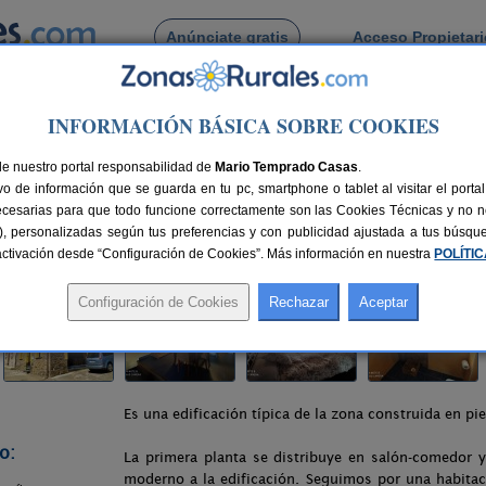
Anúnciate gratis
Acceso Propietar
Busca por pueblo
INFORMACIÓN BÁSICA SOBRE COOKIES
ibera de Folgoso
> La Obra de Joaquín
de nuestro portal responsabilidad de
Mario Temprado Casas
.
o de información que se guarda en tu pc, smartphone o tablet al visitar el port
Folgoso (León)
ecesarias para que todo funcione correctamente son las Cookies Técnicas y no ne
rias), personalizadas según tus preferencias y con publicidad ajustada a tus búsq
 km de León
Compartir:
sactivación desde “Configuración de Cookies”. Más información en nuestra
POLÍTI
Es una edificación típica de la zona construida en p
o:
La primera planta se distribuye en salón-comedor 
moderno a la edificación. Seguimos por una habita