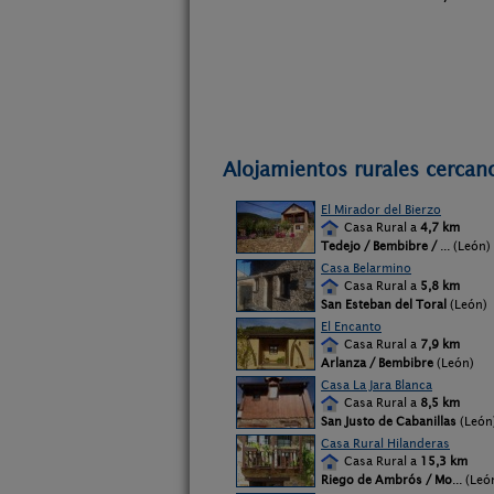
Alojamientos rurales cercan
El Mirador del Bierzo
Casa Rural a
4,7 km
Tedejo / Bembibre /
... (León)
Casa Belarmino
Casa Rural a
5,8 km
San Esteban del Toral
(León)
El Encanto
Casa Rural a
7,9 km
Arlanza / Bembibre
(León)
Casa La Jara Blanca
Casa Rural a
8,5 km
San Justo de Cabanillas
(León
Casa Rural Hilanderas
Casa Rural a
15,3 km
Riego de Ambrós / Mo
... (Leó