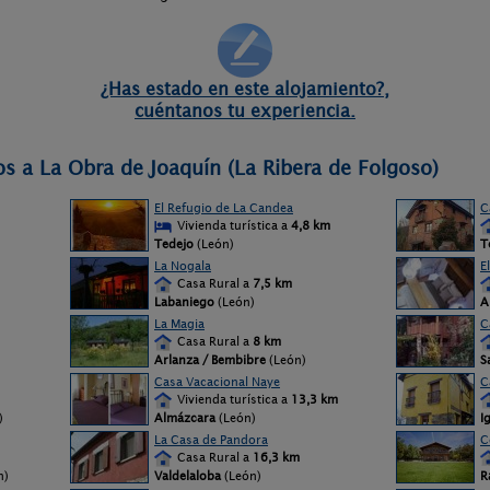
¿Has estado en este alojamiento?,
cuéntanos tu experiencia.
os a La Obra de Joaquín (La Ribera de Folgoso)
El Refugio de La Candea
C
Vivienda turística a
4,8 km
Tedejo
(León)
T
La Nogala
E
Casa Rural a
7,5 km
Labaniego
(León)
A
La Magia
C
Casa Rural a
8 km
Arlanza / Bembibre
(León)
S
Casa Vacacional Naye
C
Vivienda turística a
13,3 km
)
Almázcara
(León)
I
La Casa de Pandora
C
Casa Rural a
16,3 km
n)
Valdelaloba
(León)
R