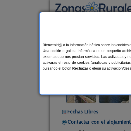
Busca por alojamiento
Alojamientos
>
Castilla y León
>
León
>
La R
Bienvenid@ a la información básica sobre las cookies 
La Obra de Joaquín
Una cookie o galleta informática es un pequeño archiv
Vivienda turística en La Ribera de 
externas que nos prestan servicios. Las activadas y n
activarás el resto de cookies (analíticas y publicita
Alquiler completo
8 plazas
91
pulsando el botón
Rechazar
o elegir su activación/de
Fechas Libres
Contactar con el alojamient