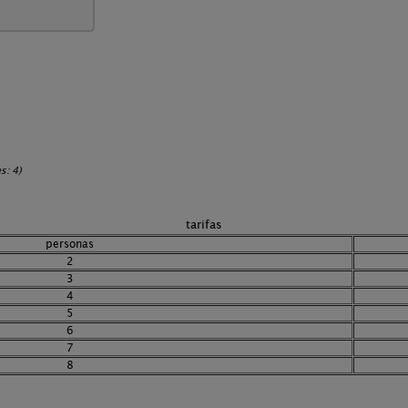
s: 4)
tarifas
personas
2
3
4
5
6
7
8