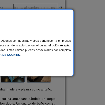
ios
-
al. Algunas son nuestras y otras pertenecen a empresas
cesitan de tu autorización. Al pulsar el botón
Aceptar
uedas. Estas últimas puedes desactivarlas por completo
CA DE COOKIES
.
iedra, madera y pizarra como antaño.
y cocina americana dándole un toque
ción doble. Un cuarto de baño con su