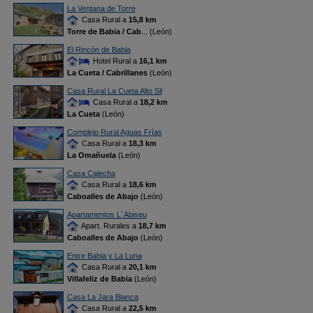
La Ventana de Torre
Casa Rural a
15,8 km
Torre de Babia / Cab
... (León)
El Rincón de Babia
Hotel Rural a
16,1 km
La Cueta / Cabrillanes
(León)
Casa Rural La Cueta Alto Sil
Casa Rural a
18,2 km
La Cueta
(León)
Complejo Rural Aguas Frías
Casa Rural a
18,3 km
La Omañuela
(León)
Casa Calecha
Casa Rural a
18,6 km
Caboalles de Abajo
(León)
Apartamentos L´Abiseu
Apart. Rurales a
18,7 km
Caboalles de Abajo
(León)
Entre Babia y La Luna
Casa Rural a
20,1 km
Villafeliz de Babia
(León)
Casa La Jara Blanca
Casa Rural a
22,5 km