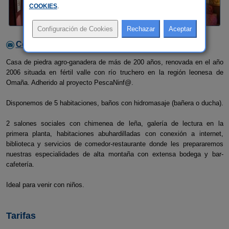
COOKIES
.
Contactar con el alojamiento
Casa de piedra agro-ganadera de más de 200 años, renovada en el año
2006 situada en fértil valle con río truchero en la región leonesa de
Omaña. Adherido al proyecto PescaNinf@.
Disponemos de 5 habitaciones, baños con hidromasaje (bañera o ducha).
2 salones sociales con chimenea de leña, galería de lectura en la
primera planta, habitaciones abuhardilladas con conexión a internet,
biblioteca y servicios de comedor-restaurante donde les prepararemos
nuestras especialidades de alta montaña con extensa bodega y bar-
cafetería.
Ideal para venir con niños.
Tarifas