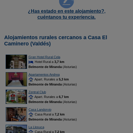
¿Has estado en este alojamiento?,
cuéntanos tu experiencia.
Alojamientos rurales cercanos a Casa El
Caminero (Valdés)
Gran Hotel Rural Cela
Hotel Rural a
3,7 km
Belmonte de Miranda
(Asturias)
Apartamentos Andrea
Apart. Rurales a
5,3 km
Belmonte de Miranda
(Asturias)
Zentral Club
Apart. Rurales a
6,7 km
Belmonte de Miranda
(Asturias)
Casa Landorvio
Casa Rural a
7,2 km
Belmonte de Miranda
(Asturias)
La Llosuca
Casa Rural a
7,2 km