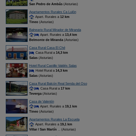
San Pedro de Ambás
(Asturias)
Apartamentos Rurales Ca Lulón
Apart. Rurales a
12 km
Tineo
(Asturias)
Balneario Rural Mirador de Miranda
Apart. Rurales a
13,4 km
Belmonte de Miranda
(Asturias)
Casa Rural Casa El Ché
Casa Rural a
14,3 km
Salas
(Asturias)
Hotel Rural Castillo Valdés Salas
Hotel Rural a
14,3 km
Salas
(Asturias)
Casa Rural Balcón Real Senda del Oso
Casa Rural a
17 km
Teverga
(Asturias)
Casa de Valentín
Apart. Rurales a
19,1 km
Tineo
(Asturias)
Apartamentos Rurales La Escuela
Apart. Rurales a
19,1 km
Villar / San Martín
... (Asturias)