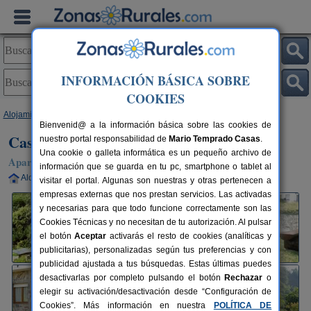
INFORMACIÓN BÁSICA SOBRE
COOKIES
Alojamientos
>
Asturias
>
Valdés
> Casa El Caminero
Bienvenid@ a la información básica sobre las cookies de
Casa El Caminero
nuestro portal responsabilidad de
Mario Temprado Casas
.
Una cookie o galleta informática es un pequeño archivo de
Apartamentos Rurales en Valdés (Asturias)
información que se guarda en tu pc, smartphone o tablet al
Alquiler completo
6+1 plazas
98 km de Oviedo
visitar el portal. Algunas son nuestras y otras pertenecen a
empresas externas que nos prestan servicios. Las activadas
y necesarias para que todo funcione correctamente son las
Cookies Técnicas y no necesitan de tu autorización. Al pulsar
el botón
Aceptar
activarás el resto de cookies (analíticas y
publicitarias), personalizadas según tus preferencias y con
publicidad ajustada a tus búsquedas. Estas últimas puedes
desactivarlas por completo pulsando el botón
Rechazar
o
elegir su activación/desactivación desde “Configuración de
Cookies”. Más información en nuestra
POLÍTICA DE