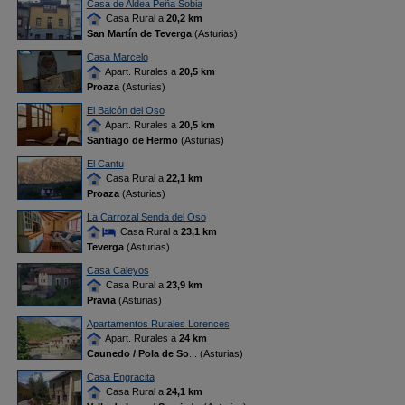
Casa de Aldea Peña Sobia
Casa Rural a
20,2 km
San Martín de Teverga
(Asturias)
Casa Marcelo
Apart. Rurales a
20,5 km
Proaza
(Asturias)
El Balcón del Oso
Apart. Rurales a
20,5 km
Santiago de Hermo
(Asturias)
El Cantu
Casa Rural a
22,1 km
Proaza
(Asturias)
La Carrozal Senda del Oso
Casa Rural a
23,1 km
Teverga
(Asturias)
Casa Caleyos
Casa Rural a
23,9 km
Pravia
(Asturias)
Apartamentos Rurales Lorences
Apart. Rurales a
24 km
Caunedo / Pola de So
... (Asturias)
Casa Engracita
Casa Rural a
24,1 km