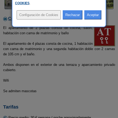
COOKIES
.
Contactar con el alojamiento
El apartamento de 2 plazas consta de cocina, salón,
habitación con cama de matrimonio y baño
El apartamento de 4 plazas consta de cocina, 1 habitación
con cama de matrimonio y una segunda habitación doble con 2 camas
de 105 cm y el baño.
Ambos disponen en el exterior de una terraza y aparcamiento privado
cubierto.
Wifi
Se admiten mascotas
Tarifas
Precio medio: 30 € persona / noche aproximadamente